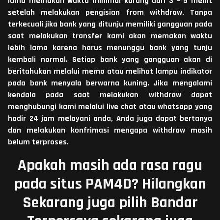
lama memakan waktu minimal kurang dari 3 – 5 menit
setelah melakukan pengisian from withdraw, Tanpa
terkecuali jika bank yang ditunju memiliki gangguan pada
saat melakukan transfer kami akan memakan waktu
lebih lama karena harus menunggu bank yang tunju
kembali normal. Setiap bank yang gangguan akan di
beritahukan melalui memo atau melihat lampu indikator
pada bank menyala berwarna kuning. Jika mengalami
kendala pada saat melakukan withdraw dapat
menghubungi kami melalui live chat atau whatsapp yang
hadir 24 jam melayani anda, Anda juga dapat bertanya
dan melakukan konfrimasi mengapa withdraw masih
belum terproses.
Apakah masih ada rasa ragu
pada situs PAM4D? Hilangkan
Sekarang juga pilih Bandar