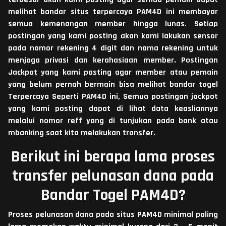
melihat bandar situs terpercaya PAM4D ini membayar
semua kemenangan member hingga lunas. Setiap
postingan yang kami posting akan kami lakukan sensor
pada nomor rekening 4 digit dan nama rekening untuk
menjaga privasi dan kerahasiaan member. Postingan
Jackpot yang kami posting agar member atau pemain
yang belum pernah bermain bisa melihat bandar togel
Terpercaya
Seperti PAM4D ini, Semua postingan jackpot
yang kami posting dapat di lihat data keasliannya
melalui nomor reff yang di tunjukan pada bank atau
mbanking saat kita melakukan transfer.
Berikut ini berapa lama proses
transfer pelunasan dana pada
Bandar Togel PAM4D?
Proses pelunasan dana pada situs PAM4D minimal paling