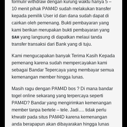
formulir withdraw dengan kurung waktu hanya 5 –
10 menit pihak PAM4D sudah melakukan transfer
kepada pemilik User id dan dana sudah dapat di
cairkan oleh pemenang. Bukti pembayaran yang
kami berikan merupakan bukti pembayaran yang
SAH
yang langsung di dapatkan melaui tanda
transfer transaksi dari Bank yang di tuju.
Kami mengucapakan banyak Terima Kasih Kepada
pemenang karena sudah mempercayakan kami
sebagai Bandar Tepercaya yang membayar semua
kemenangan member hingga lunas.
Masih ragu dengan PAM4D bos ? Di mana bandar
togel online sekarang yang terpercaya seperti
PAM4D? Bandar yang mengirimkan kemenangan
member tanpa bertele – tele. Jadi…. tidak perlu
khwatir pada situs PAM4D karena kemenangan
anda berapapun akan dibayarakan hingga lunas