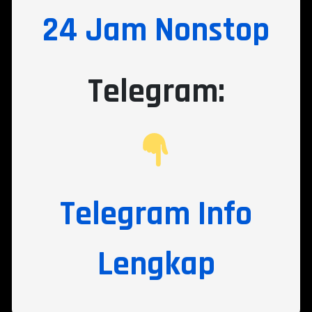
24 Jam Nonstop
Telegram:
Telegram Info
Lengkap