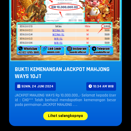
BUKTI KEMENANGAN JACKPOT MAHJONG
WAYS 10JT
SENIN, 24 JUNI 2024
10:34 AM WIB
JACKPOT MAHJONG WAYS Rp 10.000.000.,- Selamat kepada User
id : CHO*** Telah berhasil mendapatkan kemenangan besar
pada permainan JACKPOT MAHJONG . . .
Lihat selengkapnya