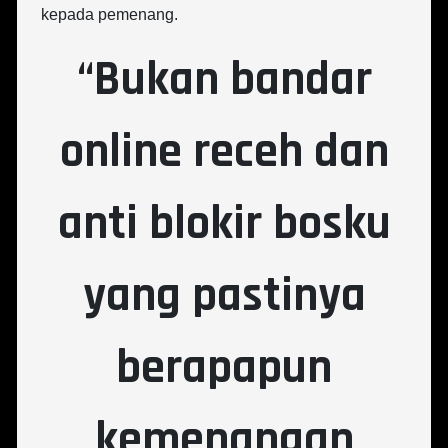
kepada pemenang.
“Bukan bandar
online receh dan
anti blokir bosku
yang pastinya
berapapun
kemenangan