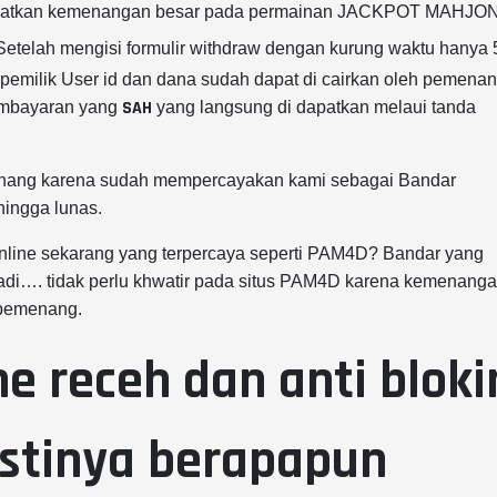
endapatkan kemenangan besar pada permainan JACKPOT MAHJO
etelah mengisi formulir withdraw dengan kurung waktu hanya 
emilik User id dan dana sudah dapat di cairkan oleh pemenan
SAH
embayaran yang
yang langsung di dapatkan melaui tanda
ang karena sudah mempercayakan kami sebagai Bandar
ingga lunas.
nline sekarang yang terpercaya seperti PAM4D? Bandar yang
adi…. tidak perlu khwatir pada situs PAM4D karena kemenang
 pemenang.
e receh dan anti bloki
stinya berapapun