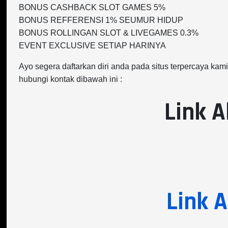
BONUS CASHBACK SLOT GAMES 5%
BONUS REFFERENSI 1% SEUMUR HIDUP
BONUS ROLLINGAN SLOT & LIVEGAMES 0.3%
EVENT EXCLUSIVE SETIAP HARINYA
Ayo segera daftarkan diri anda pada situs terpercaya kam
hubungi kontak dibawah ini :
Link A
Link A