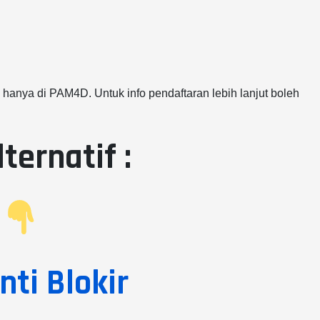
i hanya di PAM4D. Untuk info pendaftaran lebih lanjut boleh
lternatif :
nti Blokir