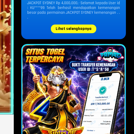
JACKPOT SYDNEY Rp 4,000,000,- Selamat kepada User id
: KU****99 Telah berhasil mendapatkan kemenangan
besar pada permainan JACKPOT SYDNEY kemenangan . .
.
Lihat selengkapnya