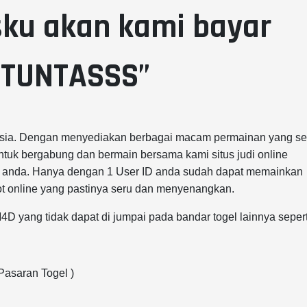
ku akan kami bayar
 TUNTASSS”
nesia. Dengan menyediakan berbagai macam permainan yang se
ntuk bergabung dan bermain bersama kami situs judi online
anda. Hanya dengan 1 User ID anda sudah dapat memainkan
ot online yang pastinya seru dan menyenangkan.
4D yang tidak dapat di jumpai pada bandar togel lainnya seperti
Pasaran Togel )