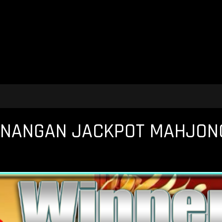
SE
ENANGAN JACKPOT MAHJON