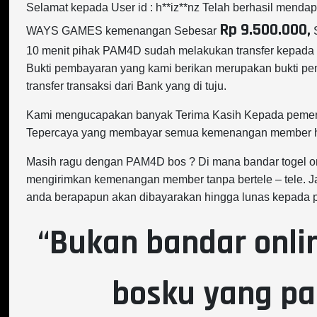
Selamat kepada User id : h**iz**nz Telah berhasil m
Rp 9.500.000,
WAYS GAMES kemenangan Sebesar
S
10 menit pihak PAM4D sudah melakukan transfer kepada p
Bukti pembayaran yang kami berikan merupakan bukti p
transfer transaksi dari Bank yang di tuju.
Kami mengucapakan banyak Terima Kasih Kepada pemen
Tepercaya yang membayar semua kemenangan member h
Masih ragu dengan PAM4D bos ? Di mana bandar togel o
mengirimkan kemenangan member tanpa bertele – tele. J
anda berapapun akan dibayarakan hingga lunas kepada
“Bukan bandar onlin
bosku yang pa