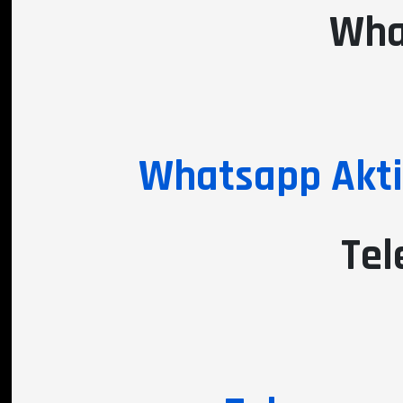
Wha
Whatsapp Akti
Tel