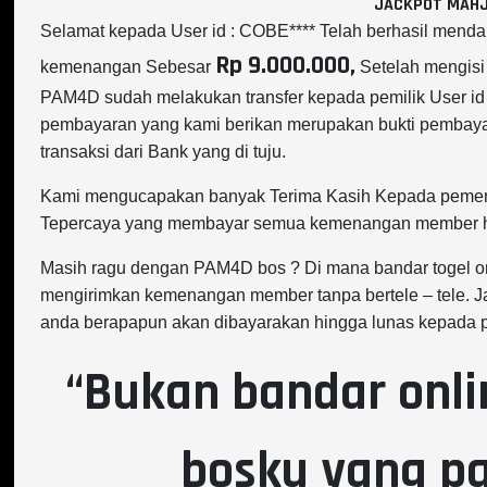
JACKPOT MAHJ
Selamat kepada User id : COBE**** Telah berhasil m
Rp 9.000.000,
kemenangan Sebesar
Setelah mengisi 
PAM4D sudah melakukan transfer kepada pemilik User id 
pembayaran yang kami berikan merupakan bukti pembay
transaksi dari Bank yang di tuju.
Kami mengucapakan banyak Terima Kasih Kepada pemen
Tepercaya yang membayar semua kemenangan member h
Masih ragu dengan PAM4D bos ? Di mana bandar togel o
mengirimkan kemenangan member tanpa bertele – tele. J
anda berapapun akan dibayarakan hingga lunas kepada
“Bukan bandar onlin
bosku yang p