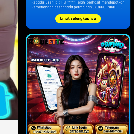
kepada User id : HEH***** Telah berhasil mendapatkan
kemenangan besar pada permainan JACKPOT NIGHT . . .
Lihat selengkapnya