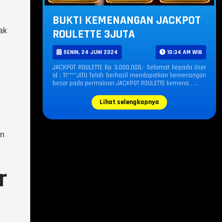
BUKTI KEMENANGAN JACKPOT
ak
ROULETTE 3JUTA
SENIN, 24 JUNI 2024
10:34 AM WIB
JACKPOT ROULETTE Rp 3,000,000,- Selamat kepada User
id : TI****JITU Telah berhasil mendapatkan kemenangan
besar pada permainan JACKPOT ROULETTE kemena . . .
Lihat selengkapnya
an
r