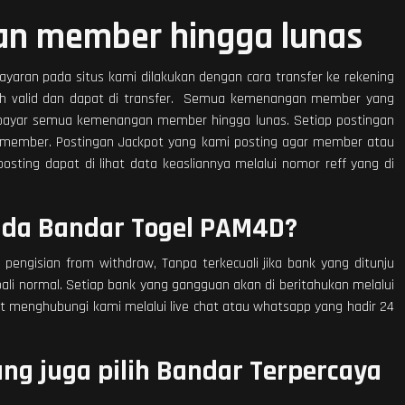
an member hingga lunas
ran pada situs kami dilakukan dengan cara transfer ke rekening
telah valid dan dapat di transfer. Semua kemenangan member yang
mbayar semua kemenangan member hingga lunas. Setiap postingan
n member. Postingan Jackpot yang kami posting agar member atau
sting dapat di lihat data keasliannya melalui nomor reff yang di
pada Bandar Togel PAM4D?
ngisian from withdraw, Tanpa terkecuali jika bank yang ditunju
i normal. Setiap bank yang gangguan akan di beritahukan melalui
 menghubungi kami melalui live chat atau whatsapp yang hadir 24
ng juga pilih Bandar Terpercaya