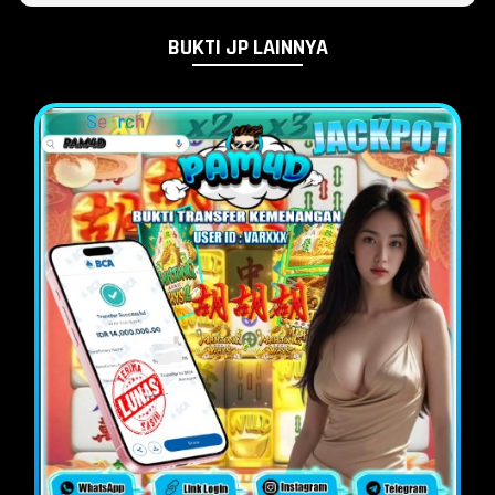
BUKTI JP LAINNYA