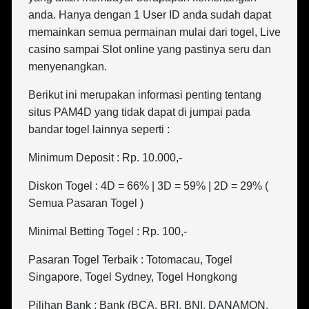
anda. Hanya dengan 1 User ID anda sudah dapat
memainkan semua permainan mulai dari togel, Live
casino sampai Slot online yang pastinya seru dan
menyenangkan.
Berikut ini merupakan informasi penting tentang
situs PAM4D yang tidak dapat di jumpai pada
bandar togel lainnya seperti :
Minimum Deposit : Rp. 10.000,-
Diskon Togel : 4D = 66% | 3D = 59% | 2D = 29% (
Semua Pasaran Togel )
Minimal Betting Togel : Rp. 100,-
Pasaran Togel Terbaik : Totomacau, Togel
Singapore, Togel Sydney, Togel Hongkong
Pilihan Bank : Bank (BCA, BRI, BNI, DANAMON,