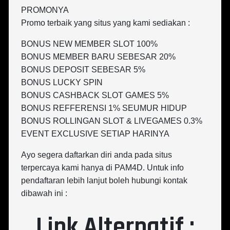
PROMONYA
Promo terbaik yang situs yang kami sediakan :
BONUS NEW MEMBER SLOT 100%
BONUS MEMBER BARU SEBESAR 20%
BONUS DEPOSIT SEBESAR 5%
BONUS LUCKY SPIN
BONUS CASHBACK SLOT GAMES 5%
BONUS REFFERENSI 1% SEUMUR HIDUP
BONUS ROLLINGAN SLOT & LIVEGAMES 0.3%
EVENT EXCLUSIVE SETIAP HARINYA
Ayo segera daftarkan diri anda pada situs
terpercaya kami hanya di PAM4D. Untuk info
pendaftaran lebih lanjut boleh hubungi kontak
dibawah ini :
Link Alternatif :