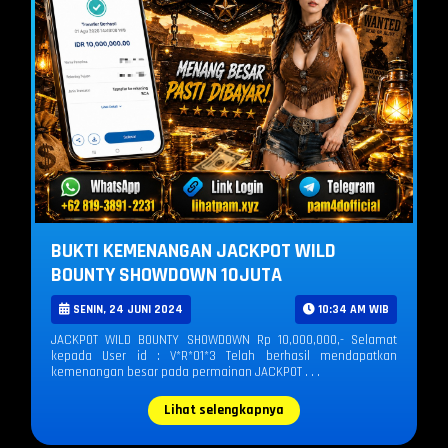
BUKTI KEMENANGAN JACKPOT WILD
BOUNTY SHOWDOWN 10JUTA
SENIN, 24 JUNI 2024
10:34 AM WIB
JACKPOT WILD BOUNTY SHOWDOWN Rp 10,000,000,- Selamat
kepada User id : V*R*O1*3 Telah berhasil mendapatkan
kemenangan besar pada permainan JACKPOT . . .
Lihat selengkapnya