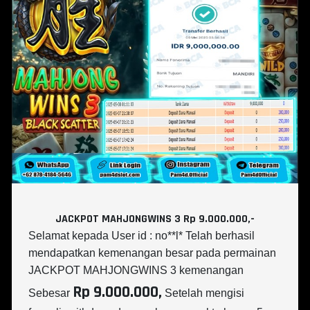
JACKPOT MAHJONGWINS 3 Rp 9.000.000,-
Selamat kepada User id : no**l* Telah berhasil
mendapatkan kemenangan besar pada permainan
JACKPOT MAHJONGWINS 3 kemenangan
Rp 9.000.000,
Sebesar
Setelah mengisi