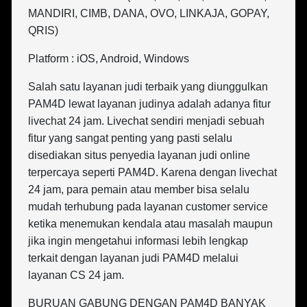
MANDIRI, CIMB, DANA, OVO, LINKAJA, GOPAY,
QRIS)
Platform : iOS, Android, Windows
Salah satu layanan judi terbaik yang diunggulkan
PAM4D lewat layanan judinya adalah adanya fitur
livechat 24 jam. Livechat sendiri menjadi sebuah
fitur yang sangat penting yang pasti selalu
disediakan situs penyedia layanan judi online
terpercaya seperti PAM4D. Karena dengan livechat
24 jam, para pemain atau member bisa selalu
mudah terhubung pada layanan customer service
ketika menemukan kendala atau masalah maupun
jika ingin mengetahui informasi lebih lengkap
terkait dengan layanan judi PAM4D melalui
layanan CS 24 jam.
BURUAN GABUNG DENGAN PAM4D BANYAK