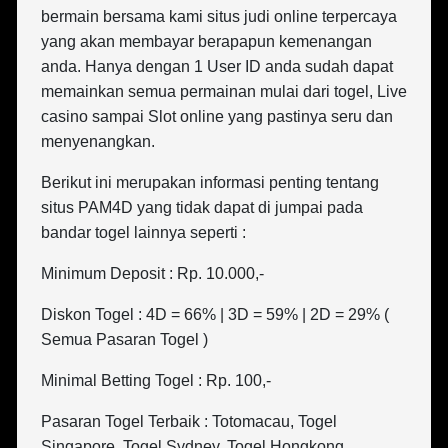
bermain bersama kami situs judi online terpercaya
yang akan membayar berapapun kemenangan
anda. Hanya dengan 1 User ID anda sudah dapat
memainkan semua permainan mulai dari togel, Live
casino sampai Slot online yang pastinya seru dan
menyenangkan.
Berikut ini merupakan informasi penting tentang
situs PAM4D yang tidak dapat di jumpai pada
bandar togel lainnya seperti :
Minimum Deposit : Rp. 10.000,-
Diskon Togel : 4D = 66% | 3D = 59% | 2D = 29% (
Semua Pasaran Togel )
Minimal Betting Togel : Rp. 100,-
Pasaran Togel Terbaik : Totomacau, Togel
Singapore, Togel Sydney, Togel Hongkong