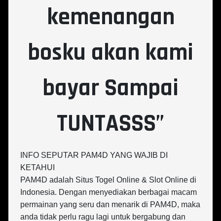
kemenangan
bosku akan kami
bayar Sampai
TUNTASSS”
INFO SEPUTAR PAM4D YANG WAJIB DI
KETAHUI
PAM4D adalah Situs Togel Online & Slot Online di
Indonesia. Dengan menyediakan berbagai macam
permainan yang seru dan menarik di PAM4D, maka
anda tidak perlu ragu lagi untuk bergabung dan