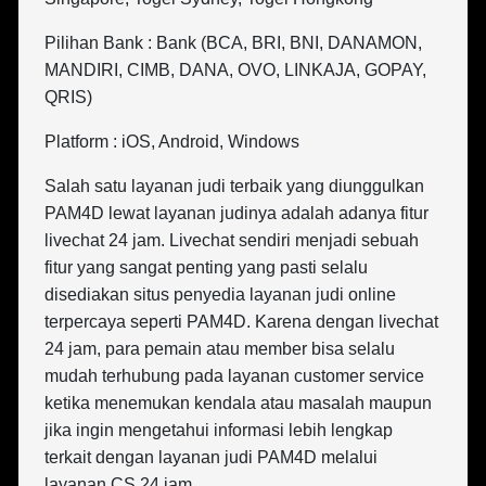
Pilihan Bank : Bank (BCA, BRI, BNI, DANAMON,
MANDIRI, CIMB, DANA, OVO, LINKAJA, GOPAY,
QRIS)
Platform : iOS, Android, Windows
Salah satu layanan judi terbaik yang diunggulkan
PAM4D lewat layanan judinya adalah adanya fitur
livechat 24 jam. Livechat sendiri menjadi sebuah
fitur yang sangat penting yang pasti selalu
disediakan situs penyedia layanan judi online
terpercaya seperti PAM4D. Karena dengan livechat
24 jam, para pemain atau member bisa selalu
mudah terhubung pada layanan customer service
ketika menemukan kendala atau masalah maupun
jika ingin mengetahui informasi lebih lengkap
terkait dengan layanan judi PAM4D melalui
layanan CS 24 jam.