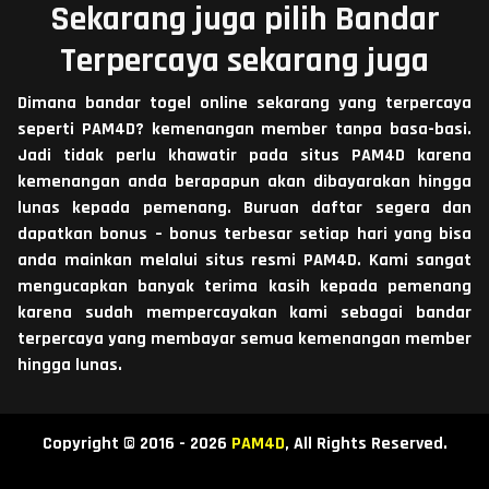
Sekarang juga pilih Bandar
Terpercaya sekarang juga
Dimana bandar togel online sekarang yang terpercaya
seperti PAM4D? kemenangan member tanpa basa-basi.
Jadi tidak perlu khawatir pada situs PAM4D karena
kemenangan anda berapapun akan dibayarakan hingga
lunas kepada pemenang. Buruan daftar segera dan
dapatkan bonus – bonus terbesar setiap hari yang bisa
anda mainkan melalui situs resmi PAM4D. Kami sangat
mengucapkan banyak terima kasih kepada pemenang
karena sudah mempercayakan kami sebagai bandar
terpercaya yang membayar semua kemenangan member
hingga lunas.
Copyright © 2016 - 2026
PAM4D
, All Rights Reserved.