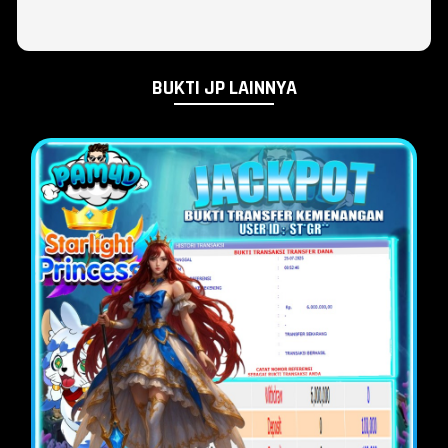
BUKTI JP LAINNYA