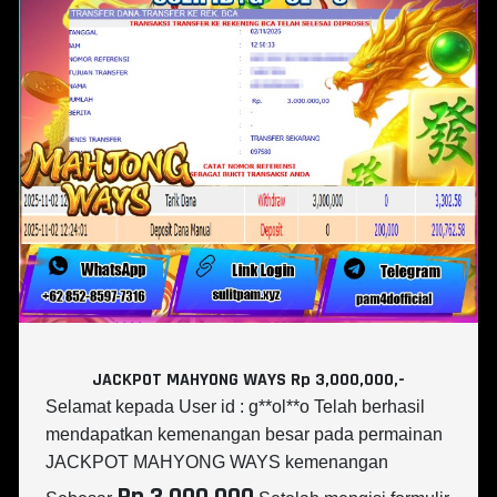
JACKPOT MAHYONG WAYS Rp 3,000,000,-
Selamat kepada User id : g**ol**o Telah berhasil
mendapatkan kemenangan besar pada permainan
JACKPOT MAHYONG WAYS kemenangan
Rp 3,000,000