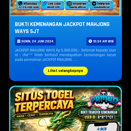
BUKTI KEMENANGAN JACKPOT MAHJONG
WAYS 5JT
SENIN, 24 JUNI 2024
10:34 AM WIB
JACKPOT MAHJONG WAYS Rp 5.000.000.,- Selamat kepada User
id : cho*** Telah berhasil mendapatkan kemenangan besar
pada permainan JACKPOT MAHJONG . . .
Lihat selengkapnya