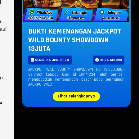
N
h
aui
BUKTI KEMENANGAN JACKPOT
WILD BOUNTY SHOWDOWN
13JUTA
SENIN, 24 JUNI 2024
10:34 AM WIB
JACKPOT WILD BOUNTY SHOWDOWN Rp 13,000,000,-
Selamat kepada User id :JA***234 Telah berhasil
an
mendapatkan kemenangan besar pada permainan
JACKPOT WILD . . .
Lihat selengkapnya
r