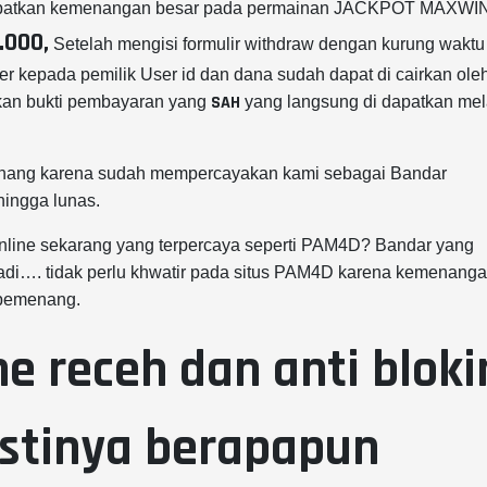
endapatkan kemenangan besar pada permainan JACKPOT MAXWI
.000,
Setelah mengisi formulir withdraw dengan kurung waktu
r kepada pemilik User id dan dana sudah dapat di cairkan ole
SAH
kan bukti pembayaran yang
yang langsung di dapatkan mel
ang karena sudah mempercayakan kami sebagai Bandar
ingga lunas.
nline sekarang yang terpercaya seperti PAM4D? Bandar yang
adi…. tidak perlu khwatir pada situs PAM4D karena kemenang
 pemenang.
e receh dan anti bloki
stinya berapapun