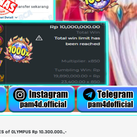
 of OLYMPUS Rp 10.300.000.,-