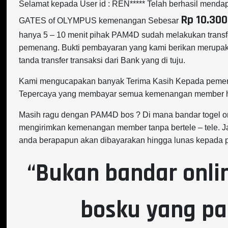
Selamat kepada User id : REN***** Telah berhasil m
Rp 10.300
GATES of OLYMPUS kemenangan Sebesar
hanya 5 – 10 menit pihak PAM4D sudah melakukan transfe
pemenang. Bukti pembayaran yang kami berikan merupa
tanda transfer transaksi dari Bank yang di tuju.
Kami mengucapakan banyak Terima Kasih Kepada pemen
Tepercaya yang membayar semua kemenangan member h
Masih ragu dengan PAM4D bos ? Di mana bandar togel o
mengirimkan kemenangan member tanpa bertele – tele. J
anda berapapun akan dibayarakan hingga lunas kepada
“Bukan bandar onlin
bosku yang pa