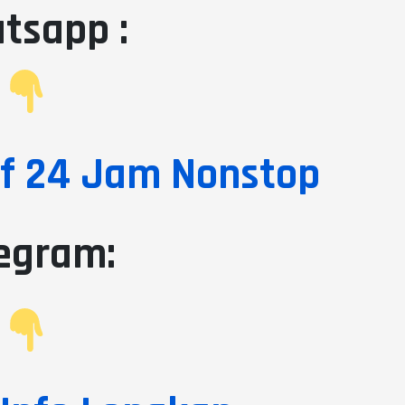
tsapp :
f 24 Jam Nonstop
egram: