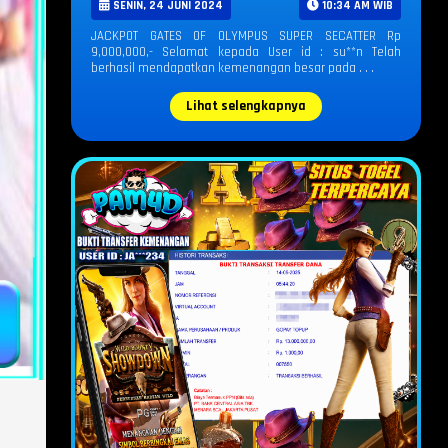
SENIN, 24 JUNI 2024
10:34 AM WIB
JACKPOT GATES OF OLYMPUS SUPER SECATTER Rp
9,000,000,- Selamat kepada User id : su**n Telah
berhasil mendapatkan kemenangan besar pada . . .
Lihat selengkapnya