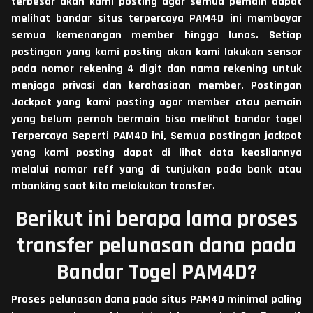
terbesar akan kami posting agar semua pemain dapat
melihat bandar situs terpercaya PAM4D ini membayar
semua kemenangan member hingga lunas. Setiap
postingan yang kami posting akan kami lakukan sensor
pada nomor rekening 4 digit dan nama rekening untuk
menjaga privasi dan kerahasiaan member. Postingan
Jackpot yang kami posting agar member atau pemain
yang belum pernah bermain bisa melihat bandar togel
Terpercaya
Seperti PAM4D ini, Semua postingan jackpot
yang kami posting dapat di lihat data keasliannya
melalui nomor reff yang di tunjukan pada bank atau
mbanking saat kita melakukan transfer.
Berikut ini berapa lama proses
transfer pelunasan dana pada
Bandar Togel PAM4D?
Proses pelunasan dana pada situs PAM4D minimal paling