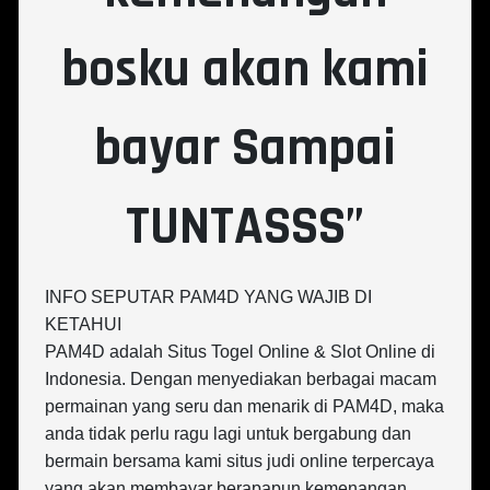
bosku akan kami
bayar Sampai
TUNTASSS”
INFO SEPUTAR PAM4D YANG WAJIB DI
KETAHUI
PAM4D adalah Situs Togel Online & Slot Online di
Indonesia. Dengan menyediakan berbagai macam
permainan yang seru dan menarik di PAM4D, maka
anda tidak perlu ragu lagi untuk bergabung dan
bermain bersama kami situs judi online terpercaya
yang akan membayar berapapun kemenangan