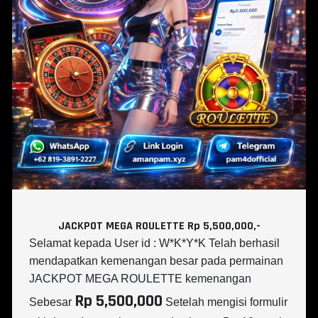
JACKPOT MEGA ROULETTE Rp 5,500,000,-
Selamat kepada User id : W*K*Y*K Telah berhasil
mendapatkan kemenangan besar pada permainan
JACKPOT MEGA ROULETTE kemenangan
Rp 5,500,000
Sebesar
Setelah mengisi formulir