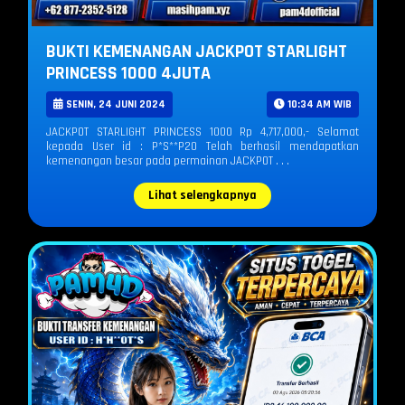
BUKTI KEMENANGAN JACKPOT STARLIGHT
PRINCESS 1000 4JUTA
SENIN, 24 JUNI 2024
10:34 AM WIB
JACKPOT STARLIGHT PRINCESS 1000 Rp 4,717,000,- Selamat
kepada User id : P*S**P20 Telah berhasil mendapatkan
kemenangan besar pada permainan JACKPOT . . .
Lihat selengkapnya