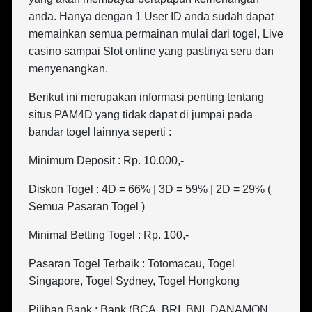
anda. Hanya dengan 1 User ID anda sudah dapat
memainkan semua permainan mulai dari togel, Live
casino sampai Slot online yang pastinya seru dan
menyenangkan.
Berikut ini merupakan informasi penting tentang
situs PAM4D yang tidak dapat di jumpai pada
bandar togel lainnya seperti :
Minimum Deposit : Rp. 10.000,-
Diskon Togel : 4D = 66% | 3D = 59% | 2D = 29% (
Semua Pasaran Togel )
Minimal Betting Togel : Rp. 100,-
Pasaran Togel Terbaik : Totomacau, Togel
Singapore, Togel Sydney, Togel Hongkong
Pilihan Bank : Bank (BCA, BRI, BNI, DANAMON,