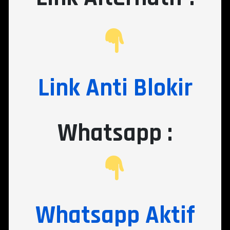
Link Anti Blokir
Whatsapp :
Whatsapp Aktif