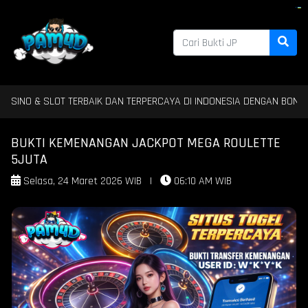
togel togel
pam4d
pam4d
pam4d
pam4d
pam4d
pam4d
pam4d
pam4d
pam4d
pam4d
pam4d
pam4d
pam4d
pam4d
pam4d
pam4d
pam4d
pam4d
pam4d
pam4d
pam4d
pam4d
pam4d
pam4d
pam4d
pam4d
pam4d
pam4d
pam4d
pam4d
pam4d
pam4d
pam4d
pam4d
pam4d
pam4d
pam4d
pam4d
pam4d
pam4d
pam4d
pam4d
pam4d
pam4d
pam4d
pam4d
 SLOT TERBAIK DAN TERPERCAYA DI INDONESIA DENGAN BONUS - BONUS
BUKTI KEMENANGAN JACKPOT MEGA ROULETTE
5JUTA
Selasa, 24 Maret 2026 WIB
|
06:10 AM WIB