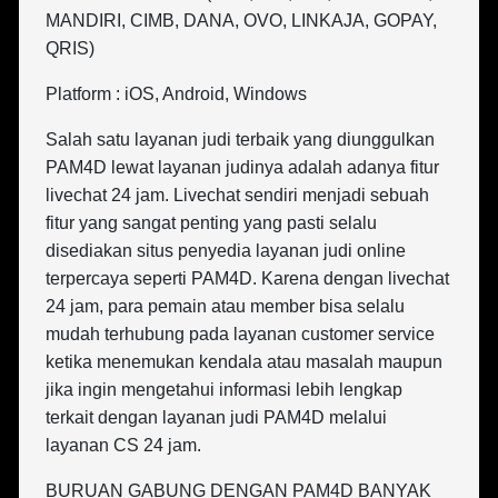
MANDIRI, CIMB, DANA, OVO, LINKAJA, GOPAY,
QRIS)
Platform : iOS, Android, Windows
Salah satu layanan judi terbaik yang diunggulkan
PAM4D lewat layanan judinya adalah adanya fitur
livechat 24 jam. Livechat sendiri menjadi sebuah
fitur yang sangat penting yang pasti selalu
disediakan situs penyedia layanan judi online
terpercaya seperti PAM4D. Karena dengan livechat
24 jam, para pemain atau member bisa selalu
mudah terhubung pada layanan customer service
ketika menemukan kendala atau masalah maupun
jika ingin mengetahui informasi lebih lengkap
terkait dengan layanan judi PAM4D melalui
layanan CS 24 jam.
BURUAN GABUNG DENGAN PAM4D BANYAK