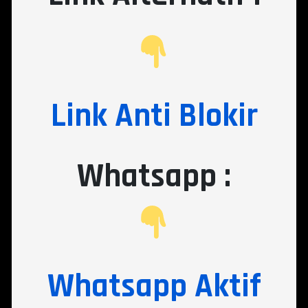
Link Anti Blokir
Whatsapp :
Whatsapp Aktif