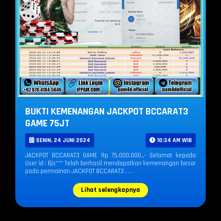
BUKTI KEMENANGAN JACKPOT BCCARAT3
GAME 75JT
SENIN, 24 JUNI 2024
10:34 AM WIB
JACKPOT BCCARAT3 GAME Rp 75.000.000.,- Selamat kepada
User id : Bjs*** Telah berhasil mendapatkan kemenangan besar
pada permainan JACKPOT BCCARAT3 . . .
Lihat selengkapnya