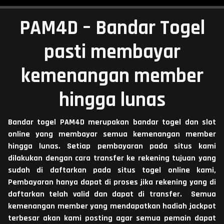
PAM4D – Bandar Togel
pasti membayar
kemenangan member
hingga lunas
Bandar togel PAM4D merupakan bandar togel dan slot
online yang membayar semua kemenangan member
hingga lunas. Setiap pembayaran pada situs kami
dilakukan dengan cara transfer ke rekening tujuan yang
sudah di daftarkan pada situs togel online kami,
Pembayaran hanya dapat di proses jika rekening yang di
daftarkan telah valid dan dapat di transfer. Semua
kemenangan member yang mendapatkan hadiah jackpot
terbesar akan kami posting agar semua pemain dapat