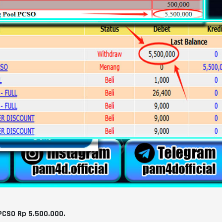
CSO Rp 5.500.000.