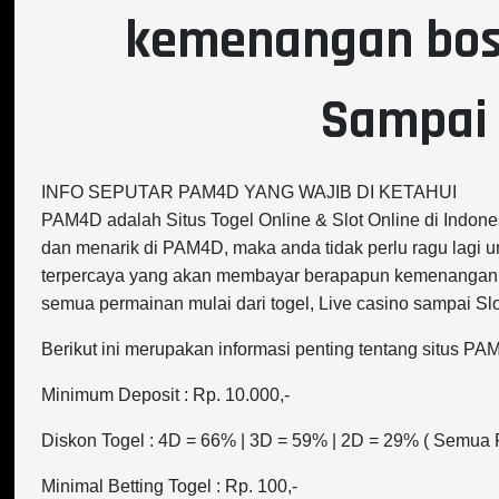
kemenangan bos
Sampai
INFO SEPUTAR PAM4D YANG WAJIB DI KETAHUI
PAM4D adalah Situs Togel Online & Slot Online di Indo
dan menarik di PAM4D, maka anda tidak perlu ragu lagi u
terpercaya yang akan membayar berapapun kemenangan 
semua permainan mulai dari togel, Live casino sampai Sl
Berikut ini merupakan informasi penting tentang situs PAM
Minimum Deposit : Rp. 10.000,-
Diskon Togel : 4D = 66% | 3D = 59% | 2D = 29% ( Semua 
Minimal Betting Togel : Rp. 100,-