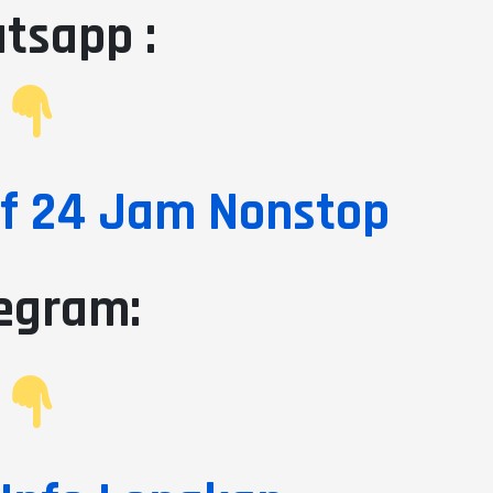
tsapp :
f 24 Jam Nonstop
egram: