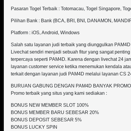
Pasaran Togel Terbaik : Totomacau, Togel Singapore, To
Pilihan Bank : Bank (BCA, BRI, BNI, DANAMON, MANDI
Platform : iOS, Android, Windows
Salah satu layanan judi terbaik yang diunggulkan PAM4D l
Livechat sendiri menjadi sebuah fitur yang sangat penting
terpercaya seperti PAM4D. Karena dengan livechat 24 ja
layanan customer service ketika menemukan kendala atau
terkait dengan layanan judi PAM4D melalui layanan CS 2
BURUAN GABUNG DENGAN PAM4D BANYAK PROM
Promo terbaik yang situs yang kami sediakan :
BONUS NEW MEMBER SLOT 100%
BONUS MEMBER BARU SEBESAR 20%
BONUS DEPOSIT SEBESAR 5%
BONUS LUCKY SPIN