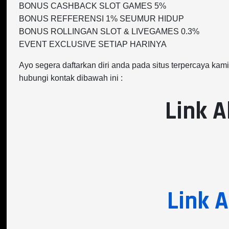
BONUS CASHBACK SLOT GAMES 5%
BONUS REFFERENSI 1% SEUMUR HIDUP
BONUS ROLLINGAN SLOT & LIVEGAMES 0.3%
EVENT EXCLUSIVE SETIAP HARINYA
Ayo segera daftarkan diri anda pada situs terpercaya kam
hubungi kontak dibawah ini :
Link A
Link A