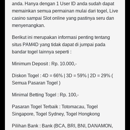
anda. Hanya dengan 1 User ID anda sudah dapat
memainkan semua permainan mulai dari togel, Live
casino sampai Slot online yang pastinya seru dan
menyenangkan.
Berikut ini merupakan informasi penting tentang
situs PAM4D yang tidak dapat di jumpai pada
bandar togel lainnya seperti :
Minimum Deposit : Rp. 10.000,-
Diskon Togel : 4D = 66% | 3D = 59% | 2D = 29% (
Semua Pasaran Togel )
Minimal Betting Togel : Rp. 100,-
Pasaran Togel Terbaik : Totomacau, Togel
Singapore, Togel Sydney, Togel Hongkong
Pilihan Bank : Bank (BCA, BRI, BNI, DANAMON,