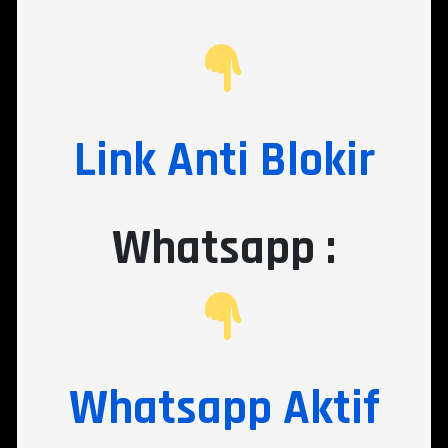
Link Anti Blokir
Whatsapp :
Whatsapp Aktif