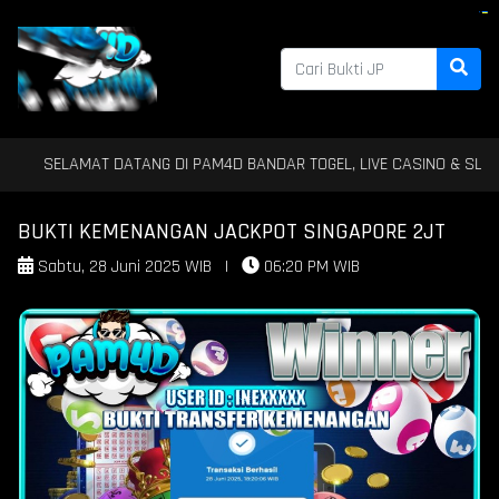
togel togel
pam4d
pam4d
pam4d
pam4d
pam4d
pam4d
pam4d
pam4d
pam4d
pam4d
pam4d
pam4d
pam4d
pam4d
pam4d
pam4d
pam4d
pam4d
pam4d
pam4d
pam4d
pam4d
pam4d
pam4d
pam4d
pam4d
pam4d
pam4d
pam4d
pam4d
pam4d
pam4d
pam4d
pam4d
pam4d
pam4d
pam4d
pam4d
pam4d
pam4d
pam4d
pam4d
pam4d
pam4d
pam4d
pam4d
ELAMAT DATANG DI PAM4D BANDAR TOGEL, LIVE CASINO & SLOT TERBAI
BUKTI KEMENANGAN JACKPOT SINGAPORE 2JT
Sabtu, 28 Juni 2025 WIB
|
06:20 PM WIB