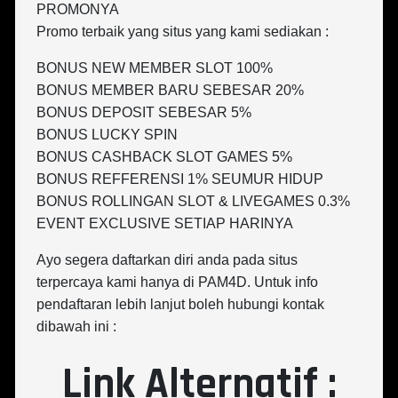
PROMONYA
Promo terbaik yang situs yang kami sediakan :
BONUS NEW MEMBER SLOT 100%
BONUS MEMBER BARU SEBESAR 20%
BONUS DEPOSIT SEBESAR 5%
BONUS LUCKY SPIN
BONUS CASHBACK SLOT GAMES 5%
BONUS REFFERENSI 1% SEUMUR HIDUP
BONUS ROLLINGAN SLOT & LIVEGAMES 0.3%
EVENT EXCLUSIVE SETIAP HARINYA
Ayo segera daftarkan diri anda pada situs
terpercaya kami hanya di PAM4D. Untuk info
pendaftaran lebih lanjut boleh hubungi kontak
dibawah ini :
Link Alternatif :