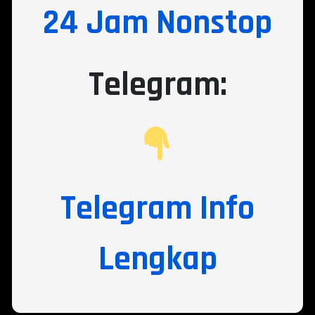
24 Jam Nonstop
Telegram:
Telegram Info
Lengkap