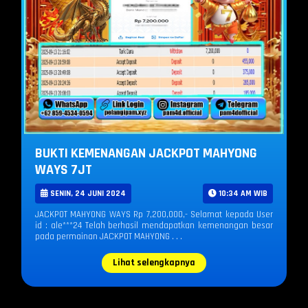
BUKTI KEMENANGAN JACKPOT MAHYONG
WAYS 7JT
SENIN, 24 JUNI 2024
10:34 AM WIB
JACKPOT MAHYONG WAYS Rp 7,200,000,- Selamat kepada User
id : ale***24 Telah berhasil mendapatkan kemenangan besar
pada permainan JACKPOT MAHYONG . . .
Lihat selengkapnya