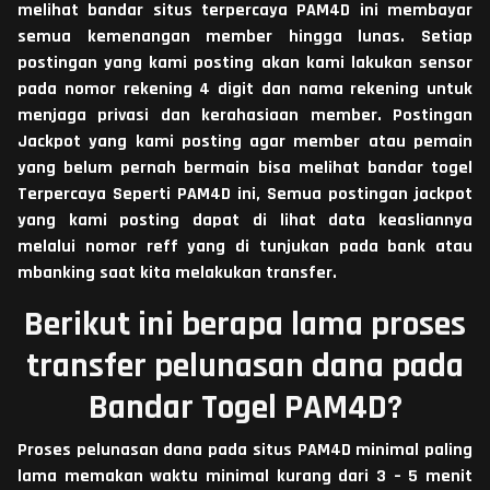
melihat bandar situs terpercaya PAM4D ini membayar
semua kemenangan member hingga lunas. Setiap
postingan yang kami posting akan kami lakukan sensor
pada nomor rekening 4 digit dan nama rekening untuk
menjaga privasi dan kerahasiaan member. Postingan
Jackpot yang kami posting agar member atau pemain
yang belum pernah bermain bisa melihat bandar togel
Terpercaya
Seperti PAM4D ini, Semua postingan jackpot
yang kami posting dapat di lihat data keasliannya
melalui nomor reff yang di tunjukan pada bank atau
mbanking saat kita melakukan transfer.
Berikut ini berapa lama proses
transfer pelunasan dana pada
Bandar Togel PAM4D?
Proses pelunasan dana pada situs PAM4D minimal paling
lama memakan waktu minimal kurang dari 3 – 5 menit