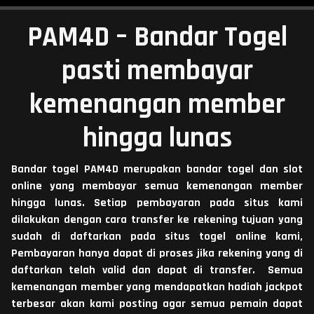
PAM4D – Bandar Togel
pasti membayar
kemenangan member
hingga lunas
Bandar togel PAM4D merupakan bandar togel dan slot
online yang membayar semua kemenangan member
hingga lunas. Setiap pembayaran pada situs kami
dilakukan dengan cara transfer ke rekening tujuan yang
sudah di daftarkan pada situs togel online kami,
Pembayaran hanya dapat di proses jika rekening yang di
daftarkan telah valid dan dapat di transfer. Semua
kemenangan member yang mendapatkan hadiah jackpot
terbesar akan kami posting agar semua pemain dapat