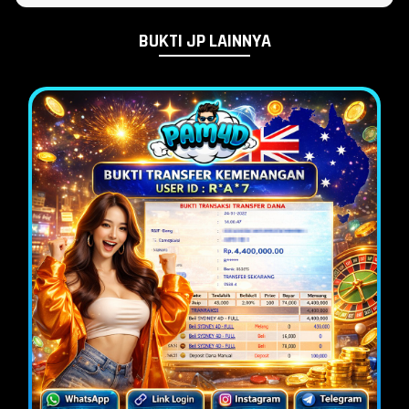
BUKTI JP LAINNYA