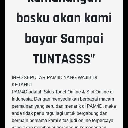
bosku akan kami
bayar Sampai
TUNTASSS”
INFO SEPUTAR PAM4D YANG WAJIB DI
KETAHUI
PAM4D adalah Situs Togel Online & Slot Online di
Indonesia. Dengan menyediakan berbagai macam
permainan yang seru dan menarik di PAM4D, maka
anda tidak perlu ragu lagi untuk bergabung dan
bermain bersama kami situs judi online terpercaya
yang akan membayar berapapun kemenangan