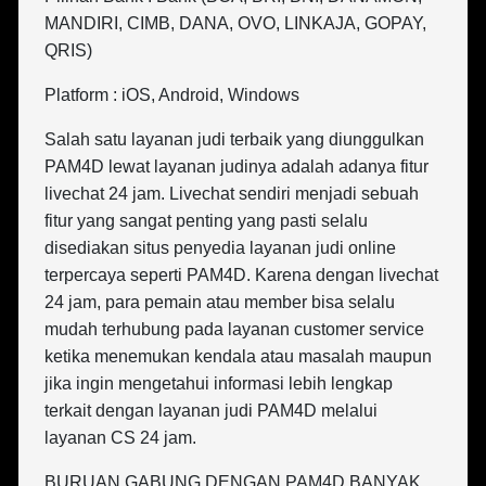
MANDIRI, CIMB, DANA, OVO, LINKAJA, GOPAY,
QRIS)
Platform : iOS, Android, Windows
Salah satu layanan judi terbaik yang diunggulkan
PAM4D lewat layanan judinya adalah adanya fitur
livechat 24 jam. Livechat sendiri menjadi sebuah
fitur yang sangat penting yang pasti selalu
disediakan situs penyedia layanan judi online
terpercaya seperti PAM4D. Karena dengan livechat
24 jam, para pemain atau member bisa selalu
mudah terhubung pada layanan customer service
ketika menemukan kendala atau masalah maupun
jika ingin mengetahui informasi lebih lengkap
terkait dengan layanan judi PAM4D melalui
layanan CS 24 jam.
BURUAN GABUNG DENGAN PAM4D BANYAK