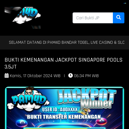
togel togel
pam4d
pam4d
pam4d
pam4d
pam4d
pam4d
pam4d
pam4d
pam4d
pam4d
pam4d
pam4d
pam4d
pam4d
pam4d
bandar togel
bandar togel
bandar togel
bandar togel
bandar togel
bandar togel
bandar togel
bandar togel
bandar togel
bandar togel
bandar togel
PAM4D
togel lotto
PAM4D
togel lotto
PAM4D
PAM4D
PAM4D
PAM4D
PAM4D
PAM4D
PAM4D
PAM4D
PAM4D
PAM4D
PAM4D
PAM4D
togel lotto
PAM4D
togel lotto
PAM4D
togel lotto
PAM4D
togel lotto
PAM4D
togel lotto
situs togel
situs togel
situs togel
situs togel
situs togel
situs togel
situs togel
situs togel
situs togel
situs togel
situs togel
situs togel
situs togel
situs togel
situs togel
situs togel
situs togel
situs togel
situs togel
pam4d
pam4d
pam4d
pam4d
pam4d
pam4d
pam4d
pam4d
pam4d
pam4d
pam4d
pam4d
pam4d
pam4d
pam4d
pam4d
LAMAT DATANG DI PAM4D BANDAR TOGEL, LIVE CASINO & SLOT TERBAIK
BUKTI KEMENANGAN JACKPOT SINGAPORE POOLS
3.5JT
Kamis, 17 Oktober 2024 WIB
|
06:34 PM WIB