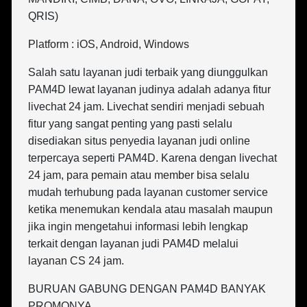
QRIS)
Platform : iOS, Android, Windows
Salah satu layanan judi terbaik yang diunggulkan
PAM4D lewat layanan judinya adalah adanya fitur
livechat 24 jam. Livechat sendiri menjadi sebuah
fitur yang sangat penting yang pasti selalu
disediakan situs penyedia layanan judi online
terpercaya seperti PAM4D. Karena dengan livechat
24 jam, para pemain atau member bisa selalu
mudah terhubung pada layanan customer service
ketika menemukan kendala atau masalah maupun
jika ingin mengetahui informasi lebih lengkap
terkait dengan layanan judi PAM4D melalui
layanan CS 24 jam.
BURUAN GABUNG DENGAN PAM4D BANYAK
PROMONYA