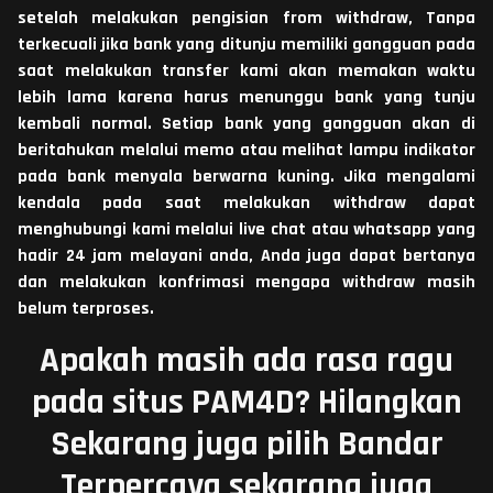
setelah melakukan pengisian from withdraw, Tanpa
terkecuali jika bank yang ditunju memiliki gangguan pada
saat melakukan transfer kami akan memakan waktu
lebih lama karena harus menunggu bank yang tunju
kembali normal. Setiap bank yang gangguan akan di
beritahukan melalui memo atau melihat lampu indikator
pada bank menyala berwarna kuning. Jika mengalami
kendala pada saat melakukan withdraw dapat
menghubungi kami melalui live chat atau whatsapp yang
hadir 24 jam melayani anda, Anda juga dapat bertanya
dan melakukan konfrimasi mengapa withdraw masih
belum terproses.
Apakah masih ada rasa ragu
pada situs PAM4D? Hilangkan
Sekarang juga pilih Bandar
Terpercaya sekarang juga