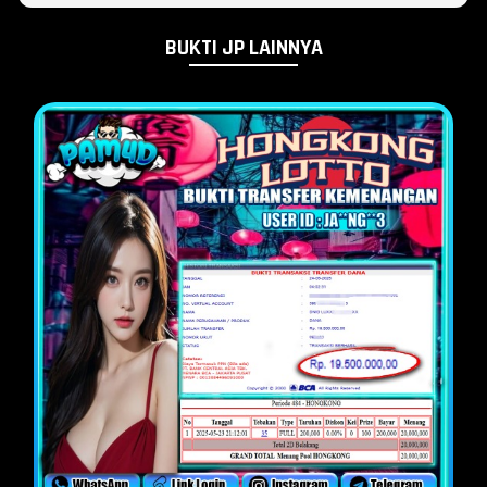
BUKTI JP LAINNYA