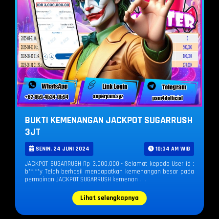
BUKTI KEMENANGAN JACKPOT SUGARRUSH
3JT
SENIN, 24 JUNI 2024
10:34 AM WIB
JACKPOT SUGARRUSH Rp 3,000,000,- Selamat kepada User id :
b**l**y Telah berhasil mendapatkan kemenangan besar pada
permainan JACKPOT SUGARRUSH kemenan . . .
Lihat selengkapnya