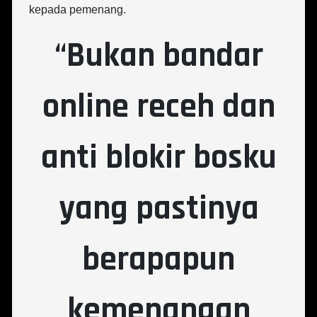
kepada pemenang.
“Bukan bandar
online receh dan
anti blokir bosku
yang pastinya
berapapun
kemenangan