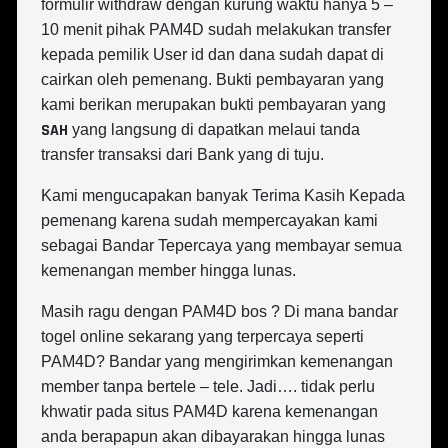
formulir withdraw dengan kurung waktu hanya 5 –
10 menit pihak PAM4D sudah melakukan transfer
kepada pemilik User id dan dana sudah dapat di
cairkan oleh pemenang. Bukti pembayaran yang
kami berikan merupakan bukti pembayaran yang
SAH
yang langsung di dapatkan melaui tanda
transfer transaksi dari Bank yang di tuju.
Kami mengucapakan banyak Terima Kasih Kepada
pemenang karena sudah mempercayakan kami
sebagai Bandar Tepercaya yang membayar semua
kemenangan member hingga lunas.
Masih ragu dengan PAM4D bos ? Di mana bandar
togel online sekarang yang terpercaya seperti
PAM4D? Bandar yang mengirimkan kemenangan
member tanpa bertele – tele. Jadi…. tidak perlu
khwatir pada situs PAM4D karena kemenangan
anda berapapun akan dibayarakan hingga lunas