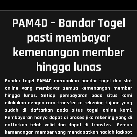
PAM4D – Bandar Togel
pasti membayar
kemenangan member
hingga lunas
Bandar togel PAM4D merupakan bandar togel dan slot
online yang membayar semua kemenangan member
hingga lunas. Setiap pembayaran pada situs kami
dilakukan dengan cara transfer ke rekening tujuan yang
sudah di daftarkan pada situs togel online kami,
Pembayaran hanya dapat di proses jika rekening yang di
daftarkan telah valid dan dapat di transfer. Semua
kemenangan member yang mendapatkan hadiah jackpot