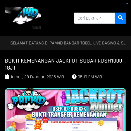
togel togel
pam4d
pam4d
pam4d
pam4d
pam4d
pam4d
pam4d
pam4d
pam4d
pam4d
pam4d
pam4d
pam4d
pam4d
pam4d
bandar togel
bandar togel
bandar togel
PAM4D
togel lotto
PAM4D
togel lotto
PAM4D
PAM4D
PAM4D
situs togel
situs togel
situs togel
situs togel
situs togel
pam4d
pam4d
pam4d
pam4d
pam4d
pam4d
pam4d
pam4d
pam4d
pam4d
pam4d
pam4d
pam4d
pam4d
pam4d
pam4d
LAMAT DATANG DI PAM4D BANDAR TOGEL, LIVE CASINO & SLOT TERBAIK
BUKTI KEMENANGAN JACKPOT SUGAR RUSH1000
18JT
Jumat, 28 Februari 2025 WIB
|
05:19 PM WIB