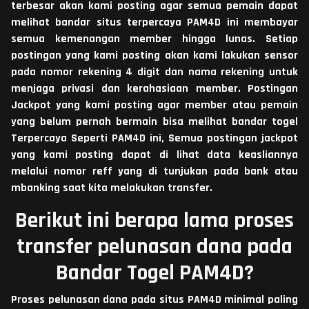
terbesar akan kami posting agar semua pemain dapat
melihat bandar situs terpercaya PAM4D ini membayar
semua kemenangan member hingga lunas. Setiap
postingan yang kami posting akan kami lakukan sensor
pada nomor rekening 4 digit dan nama rekening untuk
menjaga privasi dan kerahasiaan member. Postingan
Jackpot yang kami posting agar member atau pemain
yang belum pernah bermain bisa melihat bandar togel
Terpercaya
Seperti PAM4D ini, Semua postingan jackpot
yang kami posting dapat di lihat data keasliannya
melalui nomor reff yang di tunjukan pada bank atau
mbanking saat kita melakukan transfer.
Berikut ini berapa lama proses
transfer pelunasan dana pada
Bandar Togel PAM4D?
Proses pelunasan dana pada situs PAM4D minimal paling