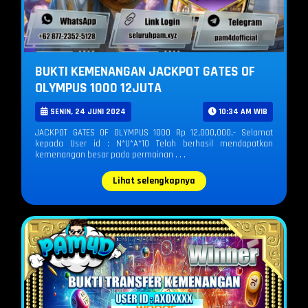
BUKTI KEMENANGAN JACKPOT GATES OF
OLYMPUS 1000 12JUTA
SENIN, 24 JUNI 2024
10:34 AM WIB
JACKPOT GATES OF OLYMPUS 1000 Rp 12,000,000,- Selamat
kepada User id : N*U*A*10 Telah berhasil mendapatkan
kemenangan besar pada permainan . . .
Lihat selengkapnya