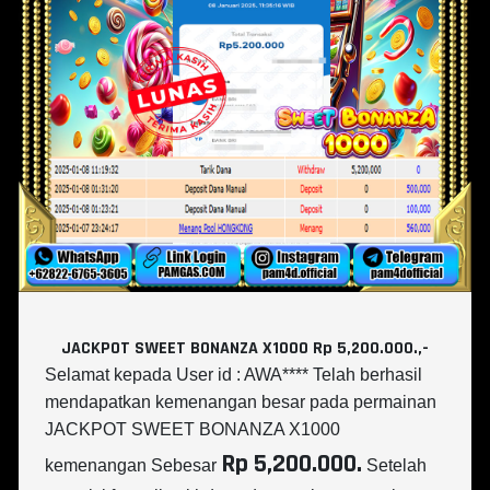
JACKPOT SWEET BONANZA X1000 Rp 5,200.000.,-
Selamat kepada User id : AWA**** Telah berhasil
mendapatkan kemenangan besar pada permainan
JACKPOT SWEET BONANZA X1000
Rp 5,200.000.
kemenangan Sebesar
Setelah