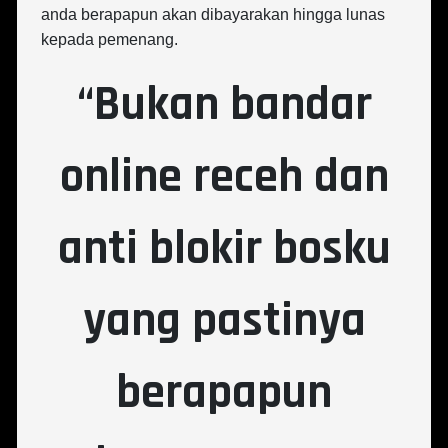
anda berapapun akan dibayarakan hingga lunas
kepada pemenang.
“Bukan bandar
online receh dan
anti blokir bosku
yang pastinya
berapapun