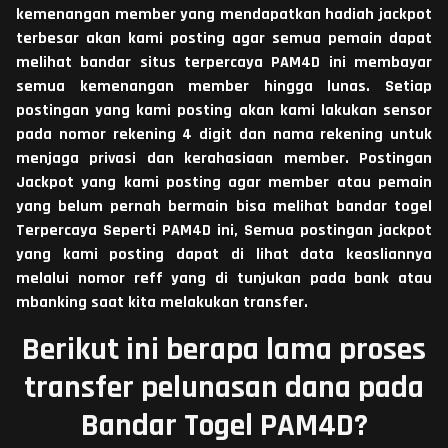
kemenangan member yang mendapatkan hadiah jackpot
terbesar akan kami posting agar semua pemain dapat
melihat bandar situs terpercaya PAM4D ini membayar
semua kemenangan member hingga lunas. Setiap
postingan yang kami posting akan kami lakukan sensor
pada nomor rekening 4 digit dan nama rekening untuk
menjaga privasi dan kerahasiaan member. Postingan
Jackpot yang kami posting agar member atau pemain
yang belum pernah bermain bisa melihat bandar togel
Terpercaya
Seperti PAM4D ini, Semua postingan jackpot
yang kami posting dapat di lihat data keasliannya
melalui nomor reff yang di tunjukan pada bank atau
mbanking saat kita melakukan transfer.
Berikut ini berapa lama proses
transfer pelunasan dana pada
Bandar Togel PAM4D?