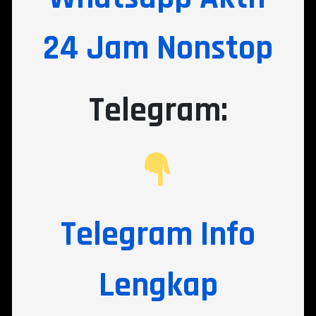
24 Jam Nonstop
Telegram:
Telegram Info
Lengkap