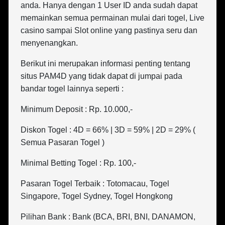
anda. Hanya dengan 1 User ID anda sudah dapat
memainkan semua permainan mulai dari togel, Live
casino sampai Slot online yang pastinya seru dan
menyenangkan.
Berikut ini merupakan informasi penting tentang
situs PAM4D yang tidak dapat di jumpai pada
bandar togel lainnya seperti :
Minimum Deposit : Rp. 10.000,-
Diskon Togel : 4D = 66% | 3D = 59% | 2D = 29% (
Semua Pasaran Togel )
Minimal Betting Togel : Rp. 100,-
Pasaran Togel Terbaik : Totomacau, Togel
Singapore, Togel Sydney, Togel Hongkong
Pilihan Bank : Bank (BCA, BRI, BNI, DANAMON,