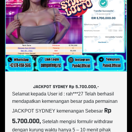
JACKPOT SYDNEY Rp 5.700.000,-
Selamat kepada User id : rah***27 Telah berhasil
mendapatkan kemenangan besar pada permainan
Rp
JACKPOT SYDNEY kemenangan Sebesar
5.700.000,
Setelah mengisi formulir withdraw
dengan kurung waktu hanya 5 – 10 menit pihak