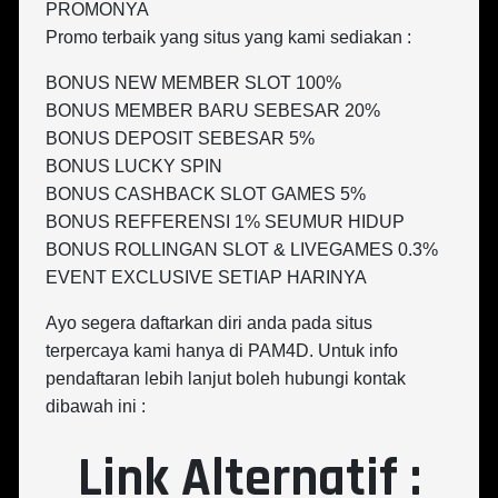
PROMONYA
Promo terbaik yang situs yang kami sediakan :
BONUS NEW MEMBER SLOT 100%
BONUS MEMBER BARU SEBESAR 20%
BONUS DEPOSIT SEBESAR 5%
BONUS LUCKY SPIN
BONUS CASHBACK SLOT GAMES 5%
BONUS REFFERENSI 1% SEUMUR HIDUP
BONUS ROLLINGAN SLOT & LIVEGAMES 0.3%
EVENT EXCLUSIVE SETIAP HARINYA
Ayo segera daftarkan diri anda pada situs
terpercaya kami hanya di PAM4D. Untuk info
pendaftaran lebih lanjut boleh hubungi kontak
dibawah ini :
Link Alternatif :