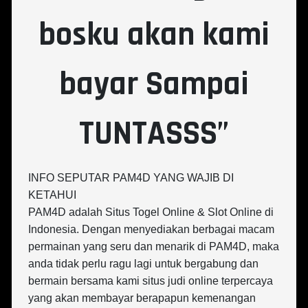
bosku akan kami
bayar Sampai
TUNTASSS”
INFO SEPUTAR PAM4D YANG WAJIB DI
KETAHUI
PAM4D adalah Situs Togel Online & Slot Online di
Indonesia. Dengan menyediakan berbagai macam
permainan yang seru dan menarik di PAM4D, maka
anda tidak perlu ragu lagi untuk bergabung dan
bermain bersama kami situs judi online terpercaya
yang akan membayar berapapun kemenangan