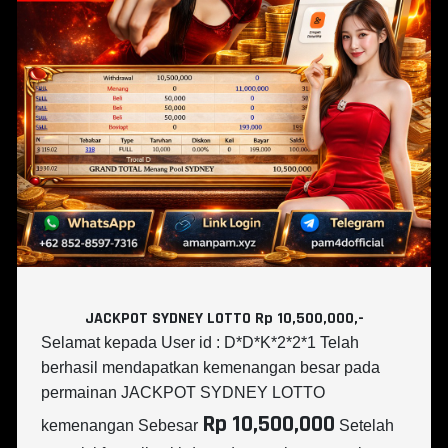
JACKPOT SYDNEY LOTTO Rp 10,500,000,-
Selamat kepada User id : D*D*K*2*2*1 Telah
berhasil mendapatkan kemenangan besar pada
permainan JACKPOT SYDNEY LOTTO
Rp 10,500,000
kemenangan Sebesar
Setelah