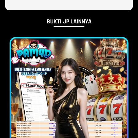
BUKTI JP LAINNYA