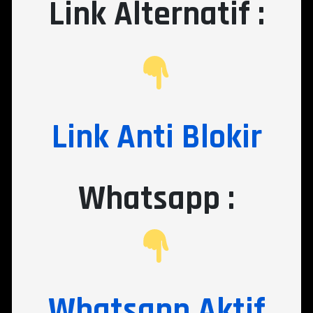
Link Alternatif :
Link Anti Blokir
Whatsapp :
Whatsapp Aktif