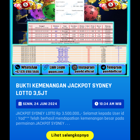
BUKTI KEMENANGAN JACKPOT SYDNEY
LOTTO 3,5JT
SENIN, 24 JUNI 2024
10:34 AM WIB
JACKPOT SYDNEY LOTTO Rp 3.500.000.,- Selamat kepada User id
: Yad*** Telah berhasil mendapatkan kemenangan besar pada
permainan JACKPOT SYDNEY . . .
Lihat selengkapnya