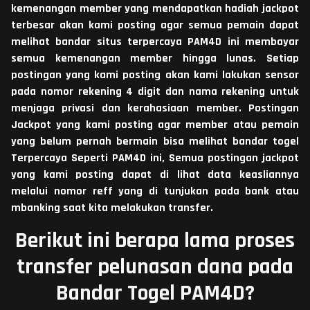
kemenangan member yang mendapatkan hadiah jackpot
terbesar akan kami posting agar semua pemain dapat
melihat bandar situs terpercaya PAM4D ini membayar
semua kemenangan member hingga lunas. Setiap
postingan yang kami posting akan kami lakukan sensor
pada nomor rekening 4 digit dan nama rekening untuk
menjaga privasi dan kerahasiaan member. Postingan
Jackpot yang kami posting agar member atau pemain
yang belum pernah bermain bisa melihat bandar togel
Terpercaya
Seperti PAM4D ini, Semua postingan jackpot
yang kami posting dapat di lihat data keasliannya
melalui nomor reff yang di tunjukan pada bank atau
mbanking saat kita melakukan transfer.
Berikut ini berapa lama proses
transfer pelunasan dana pada
Bandar Togel PAM4D?