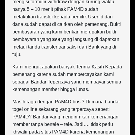
mengisi formulir withdraw dengan kurung waktu
hanya 5 – 10 menit pihak PAM4D sudah
melakukan transfer kepada pemilik User id dan
dana sudah dapat di cairkan oleh pemenang. Bukti
pembayaran yang kami berikan merupakan bukti
SAH
pembayaran yang
yang langsung di dapatkan
melaui tanda transfer transaksi dari Bank yang di
tuju.
Kami mengucapakan banyak Terima Kasih Kepada
pemenang karena sudah mempercayakan kami
sebagai Bandar Tepercaya yang membayar semua
kemenangan member hingga lunas.
Masih ragu dengan PAM4D bos ? Di mana bandar
togel online sekarang yang terpercaya seperti
PAM4D? Bandar yang mengirimkan kemenangan
member tanpa bertele – tele. Jadi…. tidak perlu
khwatir pada situs PAM4D karena kemenangan