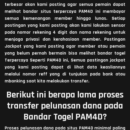
terbesar akan kami posting agar semua pemain dapat
melihat bandar situs terpercaya PAM4D ini membayar
semua kemenangan member hingga lunas. Setiap
postingan yang kami posting akan kami lakukan sensor
pada nomor rekening 4 digit dan nama rekening untuk
menjaga privasi dan kerahasiaan member. Postingan
Jackpot yang kami posting agar member atau pemain
yang belum pernah bermain bisa melihat bandar togel
Terpercaya
Seperti PAM4D ini, Semua postingan jackpot
yang kami posting dapat di lihat data keasliannya
melalui nomor reff yang di tunjukan pada bank atau
mbanking saat kita melakukan transfer.
Berikut ini berapa lama proses
transfer pelunasan dana pada
Bandar Togel PAM4D?
Proses pelunasan dana pada situs PAM4D minimal paling