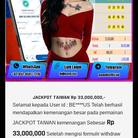
JACKPOT TAIWAN Rp 33,000,000,-
Selamat kepada User id : BE****US Telah berhasil
mendapatkan kemenangan besar pada permainan
Rp
JACKPOT TAIWAN kemenangan Sebesar
33,000,000
Setelah mengisi formulir withdraw