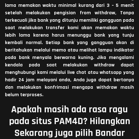
lama memakan waktu minimal kurang dari 3 – 5 menit
setelah melakukan pengisian from withdraw, Tanpa
terkecuali jika bank yang ditunju memiliki gangguan pada
saat melakukan transfer kami akan memakan waktu
lebih lama karena harus menunggu bank yang tunju
kembali normal. Setiap bank yang gangguan akan di
beritahukan melalui memo atau melihat lampu indikator
pada bank menyala berwarna kuning. Jika mengalami
kendala pada saat melakukan withdraw dapat
menghubungi kami melalui live chat atau whatsapp yang
hadir 24 jam melayani anda, Anda juga dapat bertanya
dan melakukan konfrimasi mengapa withdraw masih
belum terproses.
Apakah masih ada rasa ragu
pada situs PAM4D? Hilangkan
Sekarang juga pilih Bandar