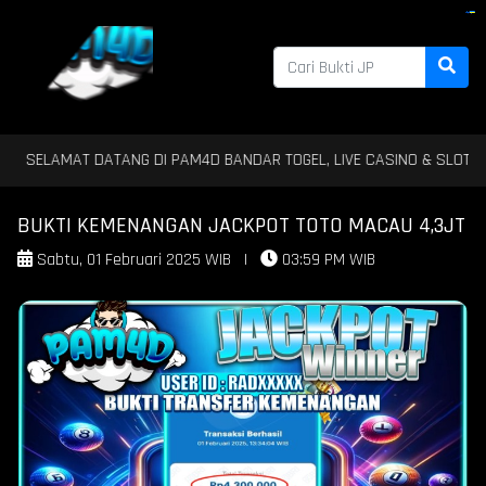
togel togel
pam4d
pam4d
pam4d
pam4d
pam4d
pam4d
pam4d
pam4d
pam4d
pam4d
pam4d
pam4d
pam4d
pam4d
pam4d
bandar togel
bandar togel
bandar togel
PAM4D
togel lotto
PAM4D
togel lotto
PAM4D
PAM4D
PAM4D
situs togel
situs togel
situs togel
situs togel
situs togel
pam4d
pam4d
pam4d
pam4d
pam4d
pam4d
pam4d
pam4d
pam4d
pam4d
pam4d
pam4d
pam4d
pam4d
pam4d
pam4d
LAMAT DATANG DI PAM4D BANDAR TOGEL, LIVE CASINO & SLOT TERBAIK
BUKTI KEMENANGAN JACKPOT TOTO MACAU 4,3JT
Sabtu, 01 Februari 2025 WIB
|
03:59 PM WIB