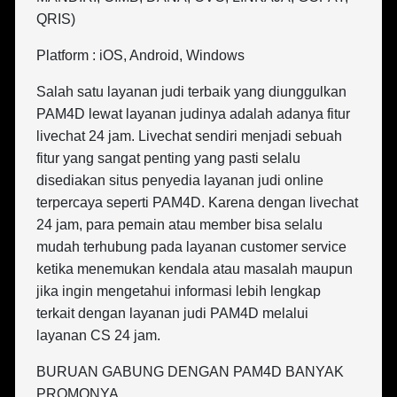
QRIS)
Platform : iOS, Android, Windows
Salah satu layanan judi terbaik yang diunggulkan
PAM4D lewat layanan judinya adalah adanya fitur
livechat 24 jam. Livechat sendiri menjadi sebuah
fitur yang sangat penting yang pasti selalu
disediakan situs penyedia layanan judi online
terpercaya seperti PAM4D. Karena dengan livechat
24 jam, para pemain atau member bisa selalu
mudah terhubung pada layanan customer service
ketika menemukan kendala atau masalah maupun
jika ingin mengetahui informasi lebih lengkap
terkait dengan layanan judi PAM4D melalui
layanan CS 24 jam.
BURUAN GABUNG DENGAN PAM4D BANYAK
PROMONYA