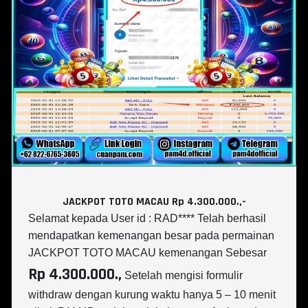
JACKPOT TOTO MACAU Rp 4.300.000.,-
Selamat kepada User id : RAD**** Telah berhasil
mendapatkan kemenangan besar pada permainan
JACKPOT TOTO MACAU kemenangan Sebesar
Rp 4.300.000.,
Setelah mengisi formulir
withdraw dengan kurung waktu hanya 5 – 10 menit