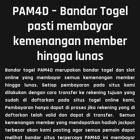
PAM4D – Bandar Togel
pasti membayar
kemenangan member
hingga lunas
Bandar togel PAM4D merupakan bandar togel dan slot
online yang membayar semua kemenangan member
hingga lunas. Setiap pembayaran pada situs kami
dilakukan dengan cara transfer ke rekening tujuan yang
sudah di daftarkan pada situs togel online kami,
Pembayaran hanya dapat di proses jika rekening yang di
daftarkan telah valid dan dapat di transfer. Semua
kemenangan member yang mendapatkan hadiah jackpot
terbesar akan kami posting agar semua pemain dapat
melihat bandar situs terpercaya PAM4D ini membayar