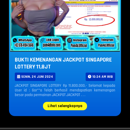
BUKTI KEMENANGAN JACKPOT SINGAPORE
LOTTERY 11,8JT
SENIN, 24 JUNI 2024
10:34 AM WIB
JACKPOT SINGAPORE LOTTERY Rp 11.800.000,- Selamat kepada
User id : Gor**o Telah berhasil mendapatkan kemenangan
besar pada permainan JACKPOT JACKPOT . . .
Lihat selengkapnya