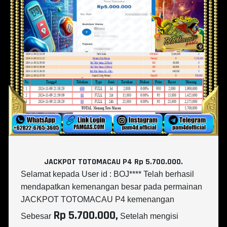
JACKPOT TOTOMACAU P4 Rp 5.700.000.
Selamat kepada User id : BOJ**** Telah berhasil
mendapatkan kemenangan besar pada permainan
JACKPOT TOTOMACAU P4 kemenangan
Rp 5.700.000,
Sebesar
Setelah mengisi