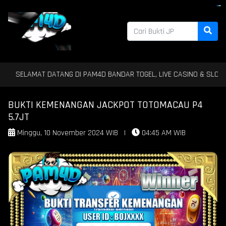
togel togel
pam4d
pam4d
pam4d
pam4d
pam4d
pam4d
pam4d
pam4d
pam4d
pam4d
pam4d
pam4d
pam4d
pam4d
pam4d
bandar togel
bandar togel
bandar togel
bandar togel
bandar togel
bandar togel
bandar togel
bandar togel
bandar togel
bandar togel
bandar togel
PAM4D
togel lotto
PAM4D
togel lotto
PAM4D
PAM4D
PAM4D
PAM4D
PAM4D
PAM4D
PAM4D
PAM4D
PAM4D
PAM4D
PAM4D
PAM4D
togel lotto
PAM4D
togel lotto
PAM4D
togel lotto
PAM4D
togel lotto
PAM4D
togel lotto
situs togel
situs togel
situs togel
situs togel
situs togel
situs togel
situs togel
situs togel
situs togel
situs togel
situs togel
situs togel
situs togel
situs togel
situs togel
situs togel
situs togel
situs togel
situs togel
pam4d
pam4d
pam4d
pam4d
pam4d
pam4d
pam4d
pam4d
pam4d
pam4d
pam4d
pam4d
pam4d
pam4d
pam4d
pam4d
AMAT DATANG DI PAM4D BANDAR TOGEL, LIVE CASINO & SLOT TERBAIK 
BUKTI KEMENANGAN JACKPOT TOTOMACAU P4
5.7JT
Minggu, 10 November 2024 WIB
|
04:45 AM WIB