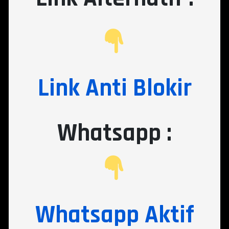
Link Anti Blokir
Whatsapp :
Whatsapp Aktif