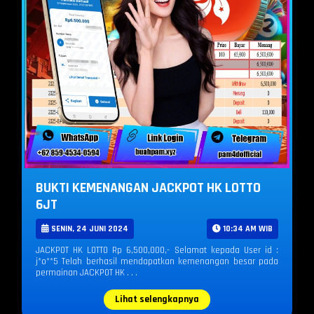
BUKTI KEMENANGAN JACKPOT HK LOTTO
6JT
SENIN, 24 JUNI 2024
10:34 AM WIB
JACKPOT HK LOTTO Rp 6,500,000,- Selamat kepada User id :
j*o**5 Telah berhasil mendapatkan kemenangan besar pada
permainan JACKPOT HK . . .
Lihat selengkapnya