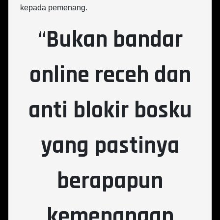
kepada pemenang.
“Bukan bandar
online receh dan
anti blokir bosku
yang pastinya
berapapun
kemenangan