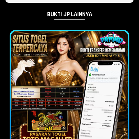
BUKTI JP LAINNYA