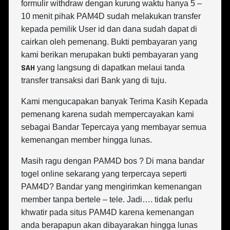
formulir withdraw dengan kurung waktu hanya 5 –
10 menit pihak PAM4D sudah melakukan transfer
kepada pemilik User id dan dana sudah dapat di
cairkan oleh pemenang. Bukti pembayaran yang
kami berikan merupakan bukti pembayaran yang
SAH
yang langsung di dapatkan melaui tanda
transfer transaksi dari Bank yang di tuju.
Kami mengucapakan banyak Terima Kasih Kepada
pemenang karena sudah mempercayakan kami
sebagai Bandar Tepercaya yang membayar semua
kemenangan member hingga lunas.
Masih ragu dengan PAM4D bos ? Di mana bandar
togel online sekarang yang terpercaya seperti
PAM4D? Bandar yang mengirimkan kemenangan
member tanpa bertele – tele. Jadi…. tidak perlu
khwatir pada situs PAM4D karena kemenangan
anda berapapun akan dibayarakan hingga lunas