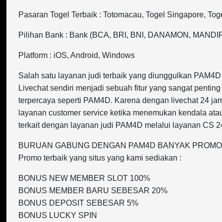
Pasaran Togel Terbaik : Totomacau, Togel Singapore, To
Pilihan Bank : Bank (BCA, BRI, BNI, DANAMON, MANDI
Platform : iOS, Android, Windows
Salah satu layanan judi terbaik yang diunggulkan PAM4D l
Livechat sendiri menjadi sebuah fitur yang sangat penting
terpercaya seperti PAM4D. Karena dengan livechat 24 ja
layanan customer service ketika menemukan kendala atau
terkait dengan layanan judi PAM4D melalui layanan CS 2
BURUAN GABUNG DENGAN PAM4D BANYAK PROM
Promo terbaik yang situs yang kami sediakan :
BONUS NEW MEMBER SLOT 100%
BONUS MEMBER BARU SEBESAR 20%
BONUS DEPOSIT SEBESAR 5%
BONUS LUCKY SPIN