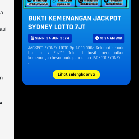
ya
BUKTI KEMENANGAN JACKPOT
SYDNEY LOTTO 7JT
aui
SENIN, 24 JUNI 2024
10:34 AM WIB
JACKPOT SYDNEY LOTTO Rp 7.000.000,- Selamat kepada
User id : Fav*** Telah berhasil mendapatkan
kemenangan besar pada permainan JACKPOT SYDNEY . .
.
Lihat selengkapnya
an
r