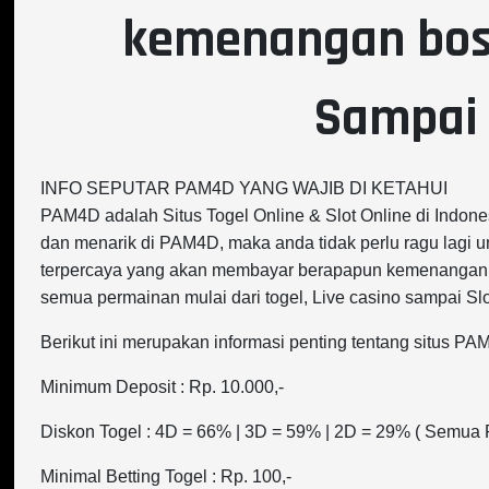
kemenangan bos
Sampai
INFO SEPUTAR PAM4D YANG WAJIB DI KETAHUI
PAM4D adalah Situs Togel Online & Slot Online di Indo
dan menarik di PAM4D, maka anda tidak perlu ragu lagi u
terpercaya yang akan membayar berapapun kemenangan 
semua permainan mulai dari togel, Live casino sampai Sl
Berikut ini merupakan informasi penting tentang situs PAM
Minimum Deposit : Rp. 10.000,-
Diskon Togel : 4D = 66% | 3D = 59% | 2D = 29% ( Semua 
Minimal Betting Togel : Rp. 100,-