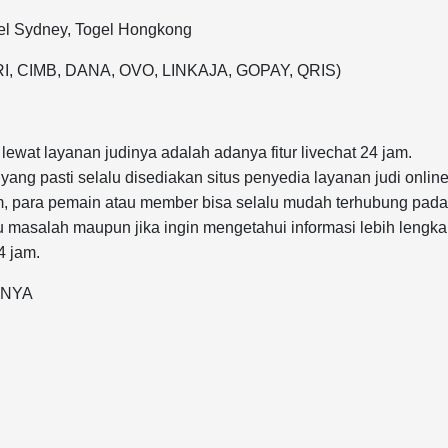
gel Sydney, Togel Hongkong
RI, CIMB, DANA, OVO, LINKAJA, GOPAY, QRIS)
ewat layanan judinya adalah adanya fitur livechat 24 jam.
 yang pasti selalu disediakan situs penyedia layanan judi onlin
m, para pemain atau member bisa selalu mudah terhubung pada
 masalah maupun jika ingin mengetahui informasi lebih lengk
4 jam.
ONYA