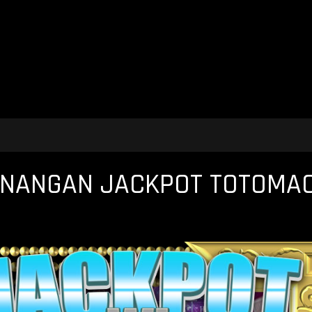
SE
ENANGAN JACKPOT TOTOMACA