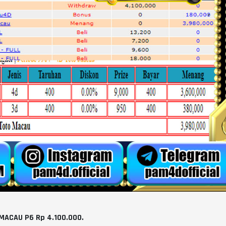
ACAU P6 Rp 4.100.000.