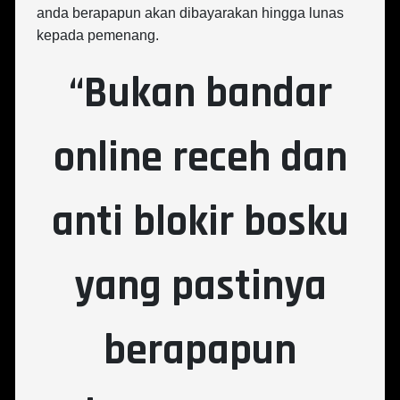
anda berapapun akan dibayarakan hingga lunas
kepada pemenang.
“Bukan bandar
online receh dan
anti blokir bosku
yang pastinya
berapapun