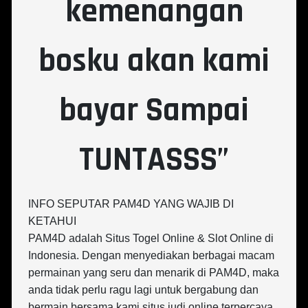
kemenangan
bosku akan kami
bayar Sampai
TUNTASSS”
INFO SEPUTAR PAM4D YANG WAJIB DI
KETAHUI
PAM4D adalah Situs Togel Online & Slot Online di
Indonesia. Dengan menyediakan berbagai macam
permainan yang seru dan menarik di PAM4D, maka
anda tidak perlu ragu lagi untuk bergabung dan
bermain bersama kami situs judi online terpercaya