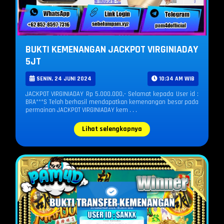
BUKTI KEMENANGAN JACKPOT VIRGINIADAY
5JT
SENIN, 24 JUNI 2024
10:34 AM WIB
JACKPOT VIRGINIADAY Rp 5.000.000,- Selamat kepada User id :
BRA***S Telah berhasil mendapatkan kemenangan besar pada
permainan JACKPOT VIRGINIADAY kem . . .
Lihat selengkapnya