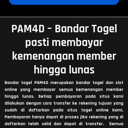
PAM4D – Bandar Togel
pasti membayar
kemenangan member
hingga lunas
Bandar togel PAM4D merupakan bandar togel dan slot
online yang membayar semua kemenangan member
hingga lunas. Setiap pembayaran pada situs kami
dilakukan dengan cara transfer ke rekening tujuan yang
sudah di daftarkan pada situs togel online kami,
Pembayaran hanya dapat di proses jika rekening yang di
daftarkan telah valid dan dapat di transfer. Semua