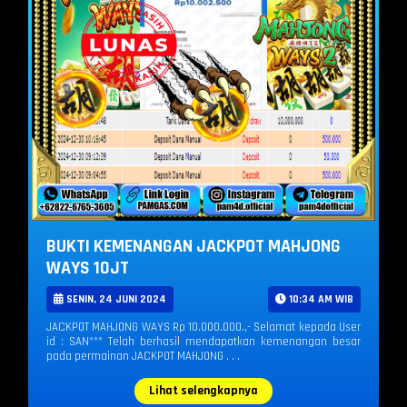
BUKTI KEMENANGAN JACKPOT MAHJONG
WAYS 10JT
SENIN, 24 JUNI 2024
10:34 AM WIB
JACKPOT MAHJONG WAYS Rp 10.000.000.,- Selamat kepada User
id : SAN*** Telah berhasil mendapatkan kemenangan besar
pada permainan JACKPOT MAHJONG . . .
Lihat selengkapnya