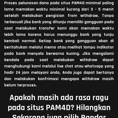
Proses pelunasan dana pada situs PAM4D minimal paling
lama memakan waktu minimal kurang dari 3 – 5 menit
setelah melakukan pengisian from withdraw, Tanpa
terkecuali jika bank yang ditunju memiliki gangguan pada
saat melakukan transfer kami akan memakan waktu
lebih lama karena harus menunggu bank yang tunju
kembali normal. Setiap bank yang gangguan akan di
beritahukan melalui memo atau melihat lampu indikator
pada bank menyala berwarna kuning. Jika mengalami
kendala pada saat melakukan withdraw dapat
menghubungi kami melalui live chat atau whatsapp yang
hadir 24 jam melayani anda, Anda juga dapat bertanya
dan melakukan konfrimasi mengapa withdraw masih
belum terproses.
Apakah masih ada rasa ragu
pada situs PAM4D? Hilangkan
Sekarang juga pilih Bandar