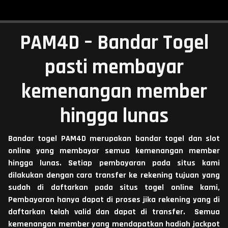
PAM4D – Bandar Togel
pasti membayar
kemenangan member
hingga lunas
Bandar togel PAM4D merupakan bandar togel dan slot
online yang membayar semua kemenangan member
hingga lunas. Setiap pembayaran pada situs kami
dilakukan dengan cara transfer ke rekening tujuan yang
sudah di daftarkan pada situs togel online kami,
Pembayaran hanya dapat di proses jika rekening yang di
daftarkan telah valid dan dapat di transfer. Semua
kemenangan member yang mendapatkan hadiah jackpot