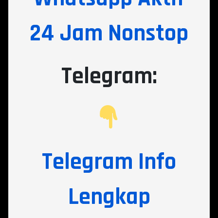
24 Jam Nonstop
Telegram:
Telegram Info
Lengkap