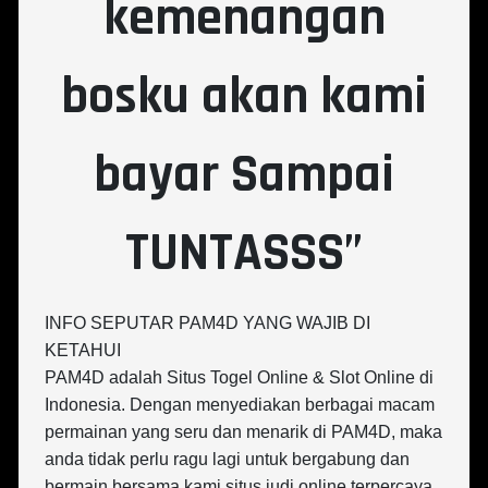
kemenangan
bosku akan kami
bayar Sampai
TUNTASSS”
INFO SEPUTAR PAM4D YANG WAJIB DI
KETAHUI
PAM4D adalah Situs Togel Online & Slot Online di
Indonesia. Dengan menyediakan berbagai macam
permainan yang seru dan menarik di PAM4D, maka
anda tidak perlu ragu lagi untuk bergabung dan
bermain bersama kami situs judi online terpercaya