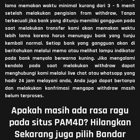
lama memakan waktu minimal kurang dari 3 – 5 menit
setelah melakukan pengisian from withdraw, Tanpa
terkecuali jika bank yang ditunju memiliki gangguan pada
saat melakukan transfer kami akan memakan waktu
lebih lama karena harus menunggu bank yang tunju
kembali normal. Setiap bank yang gangguan akan di
beritahukan melalui memo atau melihat lampu indikator
pada bank menyala berwarna kuning. Jika mengalami
kendala pada saat melakukan withdraw dapat
menghubungi kami melalui live chat atau whatsapp yang
hadir 24 jam melayani anda, Anda juga dapat bertanya
dan melakukan konfrimasi mengapa withdraw masih
belum terproses.
Apakah masih ada rasa ragu
pada situs PAM4D? Hilangkan
Sekarang juga pilih Bandar