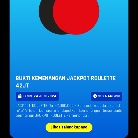
BUKTI KEMENANGAN JACKPOT ROULETTE
42JT
SENIN, 24 JUNI 2024
10:34 AM WIB
JACKPOT ROULETTE Rp 42,000,000,- Selamat kepada User id :
m*a**7 Telah berhasil mendapatkan kemenangan besar pada
permainan JACKPOT ROULETTE kemenanga . . .
Lihat selengkapnya