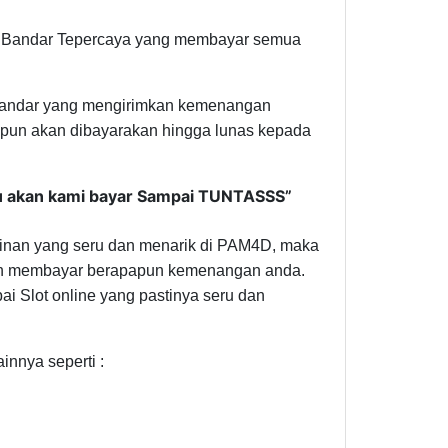
 Bandar Tepercaya yang membayar semua
 Bandar yang mengirimkan kemenangan
apun akan dibayarakan hingga lunas kepada
ku akan kami bayar Sampai TUNTASSS”
ainan yang seru dan menarik di PAM4D, maka
 akan membayar berapapun kemenangan anda.
i Slot online yang pastinya seru dan
innya seperti :