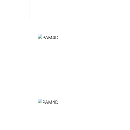
BUKTI KEMENANGAN JA
SENIN, 24 JUNI 2024
JACKPOT MAHJONG WAYS Rp 6.000.000.,- Selamat
BUKTI KEMENANGAN JAC
SENIN, 24 JUNI 2024