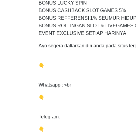
BONUS LUCKY SPIN
BONUS CASHBACK SLOT GAMES 5%
BONUS REFFERENSI 1% SEUMUR HIDU
BONUS ROLLINGAN SLOT & LIVEGAMES 
EVENT EXCLUSIVE SETIAP HARINYA
Ayo segera daftarkan diri anda pada situs te
👇
Whatsapp : <br
👇
Telegram:
👇