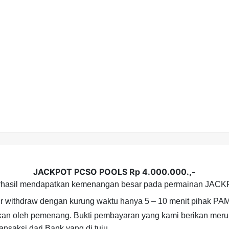
GAN JACKPOT PCSO P
7 PM WIB
JACKPOT PCSO POOLS Rp 4.000.000.,-
h berhasil mendapatkan kemenangan besar pada permainan 
ir withdraw dengan kurung waktu hanya 5 – 10 menit pihak P
airkan oleh pemenang. Bukti pembayaran yang kami berikan me
ansaksi dari Bank yang di tuju.