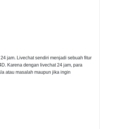
24 jam. Livechat sendiri menjadi sebuah fitur
M4D. Karena dengan livechat 24 jam, para
a atau masalah maupun jika ingin