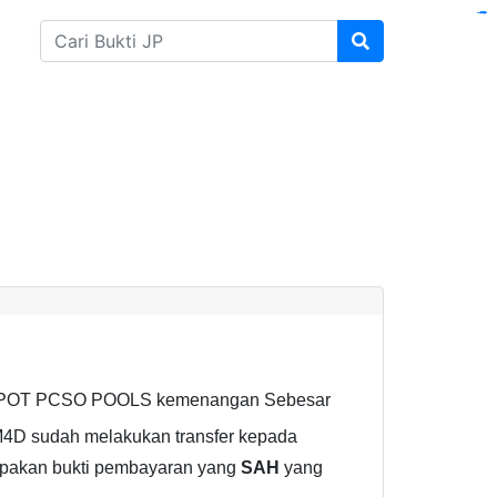
togel togel
pam4d
pam4d
pam4d
pam4d
pam4d
pam4d
pam4d
pam4d
pam4d
pam4d
pam4d
pam4d
pam4d
pam4d
pam4d
bandar togel
bandar togel
bandar togel
bandar togel
bandar togel
bandar togel
bandar togel
bandar togel
bandar togel
bandar togel
bandar togel
situs togel
situs togel
situs togel
situs togel
situs togel
situs togel
situs togel
situs togel
situs togel
situs togel
situs togel
situs togel
situs togel
situs togel
situs togel
situs togel
situs togel
situs togel
situs togel
PAM4D
togel lotto
PAM4D
togel lotto
PAM4D
PAM4D
PAM4D
PAM4D
PAM4D
PAM4D
PAM4D
PAM4D
PAM4D
PAM4D
PAM4D
PAM4D
togel lotto
PAM4D
togel lotto
PAM4D
togel lotto
PAM4D
togel lotto
PAM4D
togel lotto
pam4d
pam4d
pam4d
pam4d
pam4d
pam4d
pam4d
pam4d
pam4d
pam4d
pam4d
pam4d
pam4d
pam4d
pam4d
pam4d
SELAMAT DATANG DI PAM4D BANDAR TOGEL, LI
OOLS 4JT
JACKPOT PCSO POOLS kemenangan Sebesar
AM4D sudah melakukan transfer kepada
rupakan bukti pembayaran yang
SAH
yang