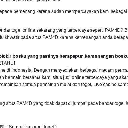
epada pemenang karena sudah mempercayakan kami sebagai
ndar togel online sekarang yang terpercaya seperti PAM4D?
perlu khwatir pada situs PAM4D karena kemenangan anda berap
i blokir bosku yang pastinya berapapun kemenangan bos
ETAHUI
line di Indonesia. Dengan menyediakan berbagai macam perm
 dan bermain bersama kami situs judi online terpercaya yang
mainkan semua permainan mulai dari togel, Live casino sampa
ang situs PAM4D yang tidak dapat di jumpai pada bandar togel la
29% ( Semua Pasaran Togel )