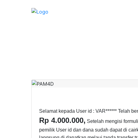
BUKTI KEMENAN
Kamis, 12 September 2024 WIB
|
09:0
Selamat kepada User id : VAR****** Tela
Rp 4.000.000,
Setelah mengisi formul
pemilik User id dan dana sudah dapat di c
langsung di dapatkan melaui tanda transfer tr