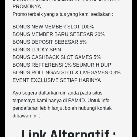
PROMONYA
Promo terbaik yang situs yang kami sediakan :
BONUS NEW MEMBER SLOT 100%
BONUS MEMBER BARU SEBESAR 20%
BONUS DEPOSIT SEBESAR 5%
BONUS LUCKY SPIN
BONUS CASHBACK SLOT GAMES 5%
BONUS REFFERENSI 1% SEUMUR HIDUP
BONUS ROLLINGAN SLOT & LIVEGAMES 0.3%
EVENT EXCLUSIVE SETIAP HARINYA
Ayo segera daftarkan diri anda pada situs
terpercaya kami hanya di PAM4D. Untuk info
pendaftaran lebih lanjut boleh hubungi kontak
dibawah ini :
Link Alternatif :