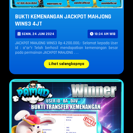
BUKTI KEMENANGAN JACKPOT MAHJONG
WINS3 4JT
SENIN, 24 JUNI 2024
10:34 AM WIB
JACKPOT MAHJONG WINS3 Rp 4.200.000,- Selamat kepada User
id : a*ar*r Telah berhasil mendapatkan kemenangan besar
pada permainan JACKPOT MAHJONG . . .
Lihat selengkapnya