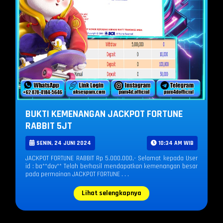
BUKTI KEMENANGAN JACKPOT FORTUNE
RABBIT 5JT
SENIN, 24 JUNI 2024
10:34 AM WIB
JACKPOT FORTUNE RABBIT Rp 5.000.000,- Selamat kepada User
id : ba**dav** Telah berhasil mendapatkan kemenangan besar
pada permainan JACKPOT FORTUNE . . .
Lihat selengkapnya