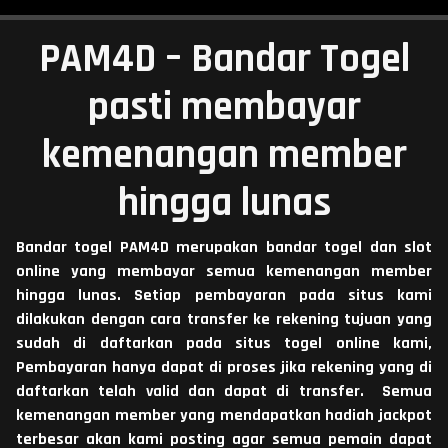
PAM4D – Bandar Togel
pasti membayar
kemenangan member
hingga lunas
Bandar togel PAM4D merupakan bandar togel dan slot
online yang membayar semua kemenangan member
hingga lunas. Setiap pembayaran pada situs kami
dilakukan dengan cara transfer ke rekening tujuan yang
sudah di daftarkan pada situs togel online kami,
Pembayaran hanya dapat di proses jika rekening yang di
daftarkan telah valid dan dapat di transfer. Semua
kemenangan member yang mendapatkan hadiah jackpot
terbesar akan kami posting agar semua pemain dapat