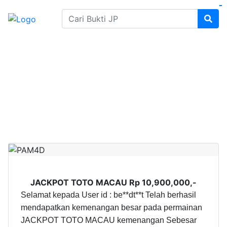
togel togel
togel lotto
PAM4D
PAM4D
PAM4D
PAM4D
PAM4D
PAM4D
PAM4D
PAM4D
PAM4D
pam4d
pam4d
pam4d
pam4d
pam4d
pam4d
pam4d
pam4d
pam4d
pam4d
pam4d
pam4d
pam4d
pam4d
pam4d
pam4d
pam4d
pam4d
pam4d
pam4d
pam4d
pam4d
pam4d
pam4d
pam4d
pam4d
pam4d
pam4d
pam4d
pam4d
pam4d
SELAMAT DATANG DI PAM4D BANDAR TOGEL, LIVE C
BUKTI KEMENANGAN JACKPOT TOTO
MACAU 10JT
Minggu, 09 November 2025 WIB
|
08:20 PM
WIB
JACKPOT TOTO MACAU Rp 10,900,000,-
Selamat kepada User id : be**dt**t Telah berhasil
mendapatkan kemenangan besar pada permainan
JACKPOT TOTO MACAU kemenangan Sebesar