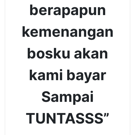
berapapun
kemenangan
bosku akan
kami bayar
Sampai
TUNTASSS”