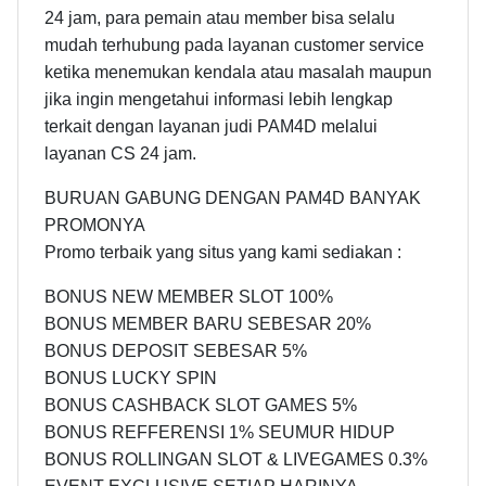
24 jam, para pemain atau member bisa selalu
mudah terhubung pada layanan customer service
ketika menemukan kendala atau masalah maupun
jika ingin mengetahui informasi lebih lengkap
terkait dengan layanan judi PAM4D melalui
layanan CS 24 jam.
BURUAN GABUNG DENGAN PAM4D BANYAK
PROMONYA
Promo terbaik yang situs yang kami sediakan :
BONUS NEW MEMBER SLOT 100%
BONUS MEMBER BARU SEBESAR 20%
BONUS DEPOSIT SEBESAR 5%
BONUS LUCKY SPIN
BONUS CASHBACK SLOT GAMES 5%
BONUS REFFERENSI 1% SEUMUR HIDUP
BONUS ROLLINGAN SLOT & LIVEGAMES 0.3%