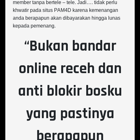
member tanpa bertele – tele. Jadi…. tidak perlu
khwatir pada situs PAM4D karena kemenangan
anda berapapun akan dibayarakan hingga lunas
kepada pemenang.
“Bukan bandar
online receh dan
anti blokir bosku
yang pastinya
berapapun