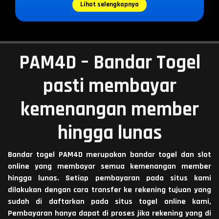
Lihat selengkapnya
PAM4D – Bandar Togel
pasti membayar
kemenangan member
hingga lunas
Bandar togel PAM4D merupakan bandar togel dan slot
online yang membayar semua kemenangan member
hingga lunas. Setiap pembayaran pada situs kami
dilakukan dengan cara transfer ke rekening tujuan yang
sudah di daftarkan pada situs togel online kami,
Pembayaran hanya dapat di proses jika rekening yang di