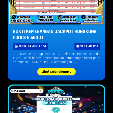
BUKTI KEMENANGAN JACKPOT HONGKONG
POOLS 5.550JT
SENIN, 24 JUNI 2024
10:34 AM WIB
HONGKONG POOLS Rp 5.550.000.,- Selamat kepada User id :
AIM**** Telah berhasil mendapatkan kemenangan besar pada
permainan HONGKONG POOLS kemenangan . . .
Lihat selengkapnya