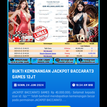
BUKTI KEMENANGAN JACKPOT BACCARAT3
GAMES 12JT
SENIN, 24 JUNI 2024
10:34 AM WIB
JACKPOT BACCARAT3 GAMES Rp 40.000.000,- Selamat kepada
User id : bjs*** Telah berhasil mendapatkan kemenangan besar
pada permainan JACKPOT BACCARAT3 . . .