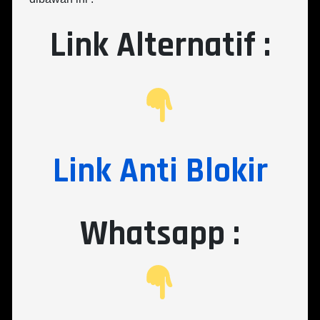
Link Alternatif :
Link Anti Blokir
Whatsapp :