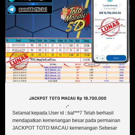
JACKPOT TOTO MACAU Rp 18.700.000
,-
Selamat kepada User id : bal***7 Telah berhasil
mendapatkan kemenangan besar pada permainan
JACKPOT TOTO MACAU kemenangan Sebesar