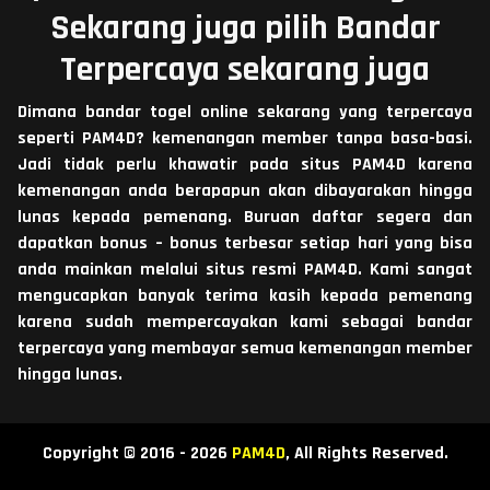
Sekarang juga pilih Bandar
Terpercaya sekarang juga
Dimana bandar togel online sekarang yang terpercaya
seperti PAM4D? kemenangan member tanpa basa-basi.
Jadi tidak perlu khawatir pada situs PAM4D karena
kemenangan anda berapapun akan dibayarakan hingga
lunas kepada pemenang. Buruan daftar segera dan
dapatkan bonus – bonus terbesar setiap hari yang bisa
anda mainkan melalui situs resmi PAM4D. Kami sangat
mengucapkan banyak terima kasih kepada pemenang
karena sudah mempercayakan kami sebagai bandar
terpercaya yang membayar semua kemenangan member
hingga lunas.
Copyright © 2016 - 2026
PAM4D
, All Rights Reserved.