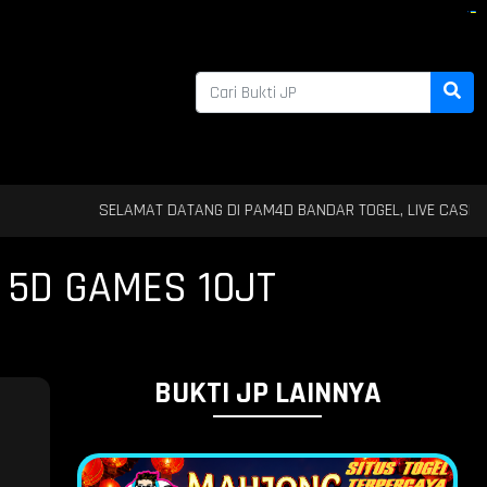
togel togel
pam4d
pam4d
pam4d
pam4d
pam4d
pam4d
pam4d
pam4d
pam4d
pam4d
pam4d
pam4d
pam4d
pam4d
pam4d
pam4d
pam4d
pam4d
pam4d
pam4d
pam4d
pam4d
pam4d
pam4d
pam4d
pam4d
pam4d
pam4d
pam4d
pam4d
pam4d
pam4d
pam4d
pam4d
pam4d
pam4d
pam4d
pam4d
pam4d
pam4d
pam4d
pam4d
pam4d
pam4d
pam4d
pam4d
SELAMAT DATANG DI PAM4D BANDAR TOGEL, LIVE CASINO & SLOT T
 5D GAMES 10JT
BUKTI JP LAINNYA