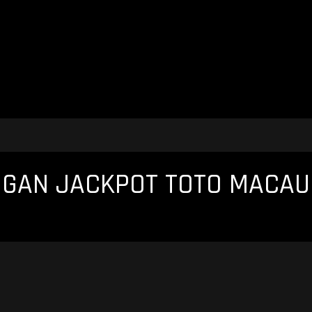
GAN JACKPOT TOTO MACAU