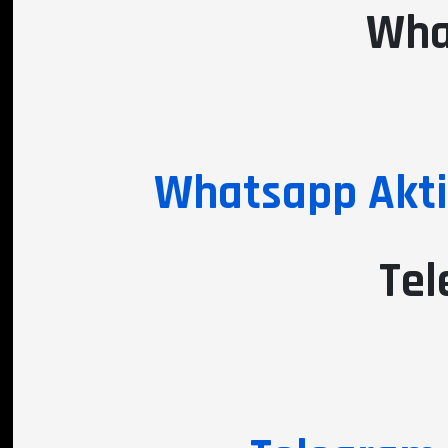
Wha
Whatsapp Akti
Tel