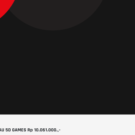
 5D GAMES Rp 10.061.000.,-