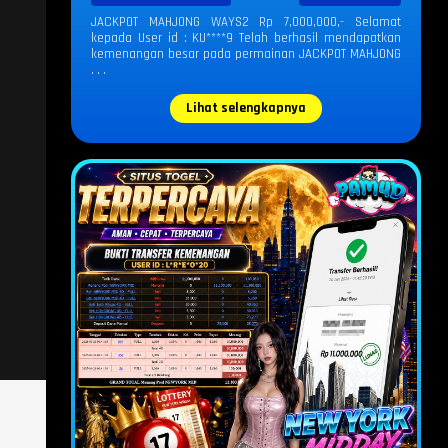
JACKPOT MAHJONG WAYS2 Rp 7,000,000,- Selamat
kepada User id : KU****9 Telah berhasil mendapatkan
kemenangan besar pada permainan JACKPOT MAHJONG
. . .
Lihat selengkapnya