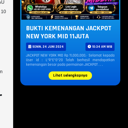
AU
 10
BUKTI KEMENANGAN JACKPOT
NEW YORK MID 11JUTA
SENIN, 24 JUNI 2024
10:34 AM WIB
JACKPOT NEW YORK MID Rp 11,000,000,- Selamat kepada
User id : L*R*E*0*20 Telah berhasil mendapatkan
kemenangan besar pada permainan JACKPOT . . .
an
Lihat selengkapnya
r