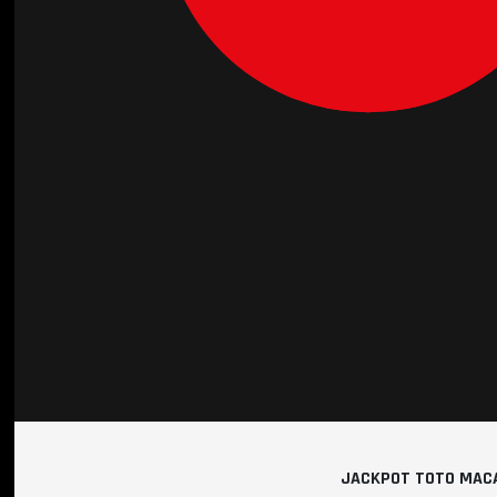
JACKPOT TOTO MACAU