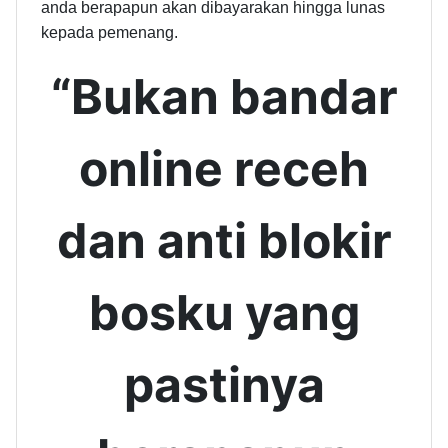
anda berapapun akan dibayarakan hingga lunas
kepada pemenang.
“Bukan bandar
online receh
dan anti blokir
bosku yang
pastinya